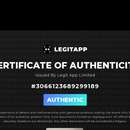
99189
#3066123689299189
#3066123689299189
#306
99189
#3066123689299189
#3066123689299189
#306
99189
#3066123689299189
#3066123689299189
#306
99189
#3066123689299189
#3066123689299189
#306
99189
#3066123689299189
#3066123689299189
#306
99189
ERTIFICATE OF AUTHENTICI
#3066123689299189
#3066123689299189
#306
99189
#3066123689299189
#3066123689299189
#306
99189
#3066123689299189
#3066123689299189
#306
Issued By Legit App Limited
99189
#3066123689299189
#3066123689299189
#306
#
3066123689299189
99189
#3066123689299189
#3066123689299189
#306
99189
#3066123689299189
#3066123689299189
#306
99189
#3066123689299189
#3066123689299189
#306
AUTHENTIC
99189
#3066123689299189
#3066123689299189
#306
99189
#3066123689299189
#3066123689299189
#306
parisons of details and craftsmanship with genuine products sold by the brand, this
99189
#3066123689299189
#3066123689299189
#306
stics of an authentic product.
Only trust documents hosted on legitapp.com. All official
99189
#3066123689299189
#3066123689299189
#306
securely stored on our domain(s). Any other document will be considered a forgery.
99189
#3066123689299189
#3066123689299189
#306