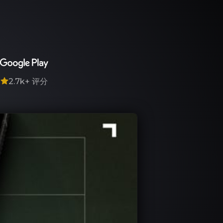
7
2.7k+
评分