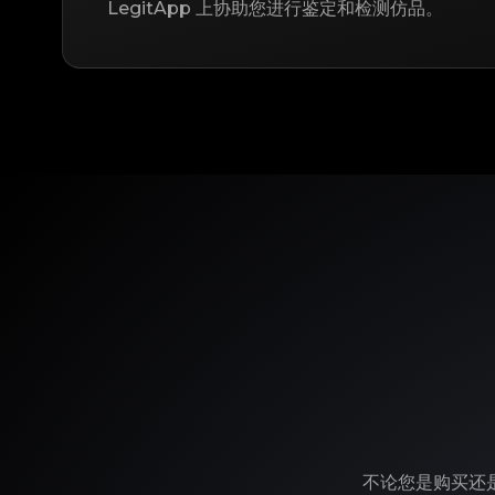
LegitApp 上协助您进行鉴定和检测仿品。
不论您是购买还是