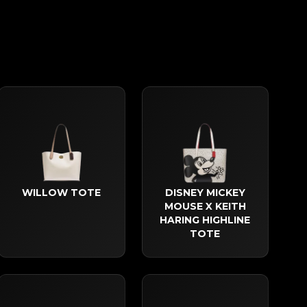
WILLOW TOTE
DISNEY MICKEY
MOUSE X KEITH
HARING HIGHLINE
TOTE