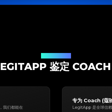
鉴定解决方案
EGITAPP 鉴定 COACH
专为 Coach (蔻驰
品，我们都能在
LegitApp 是全球