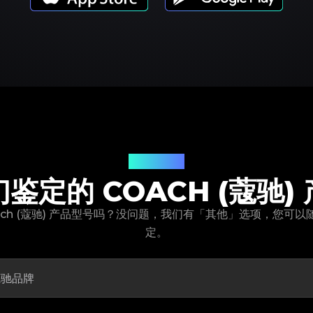
产品型号
鉴定的 COACH (蔻驰)
ach (蔻驰) 产品型号吗？没问题，我们有「其他」选项，您可
定。