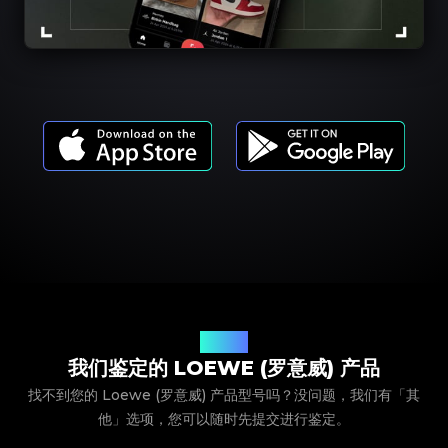
产品型号
我们鉴定的 LOEWE (罗意威) 产品
找不到您的 Loewe (罗意威) 产品型号吗？没问题，我们有「其
他」选项，您可以随时先提交进行鉴定。