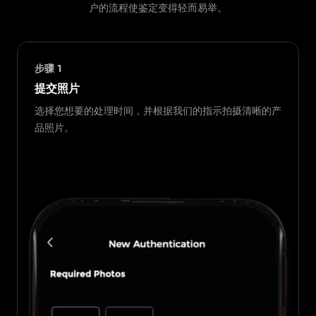
户的流程使鉴定变得轻而易举。
步骤
1
提交照片
选择您想要的处理时间，并根据我们的指示拍摄清晰的产
品照片。