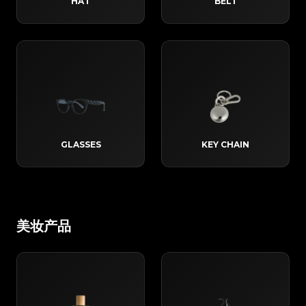
HAT
BELT
GLASSES
KEY CHAIN
美妆产品