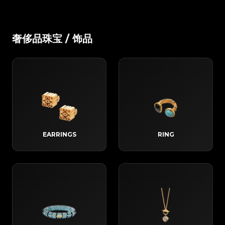
奢侈品珠宝 / 饰品
EARRINGS
RING