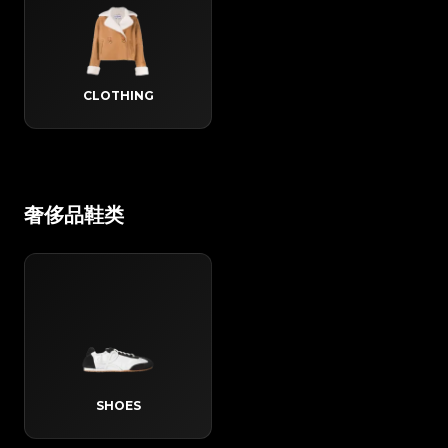
CLOTHING
奢侈品鞋类
SHOES