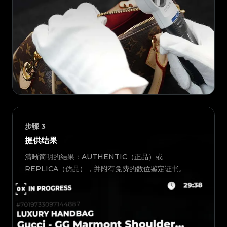
步骤
3
提供结果
清晰简明的结果：AUTHENTIC（正品）或
REPLICA（仿品），并附有免费的数位鉴定证书。