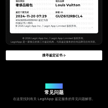
#3066123689299189
#3066123689299189
#3408395499395160
#3408395499395160
#3066123689299189
项目类别
#3066123689299189
项目品牌
#3408395499395160
#3408395499395160
#3066123689299189
#3066123689299189
奢侈品箱包
Louis Vuitton
#3408395499395160
#3408395499395160
#3066123689299189
#3066123689299189
#3408395499395160
#3408395499395160
#3066123689299189
#3066123689299189
#3408395499395160
#3408395499395160
#3066123689299189
#3066123689299189
鉴定个案完成
标签 ID
#3408395499395160
#3408395499395160
#3066123689299189
#3066123689299189
#3408395499395160
#3408395499395160
2024-11-20 07:29
GUZ6I12RBCL4
#3066123689299189
#3066123689299189
#3408395499395160
#3408395499395160
#3066123689299189
#3066123689299189
#3408395499395160
#3408395499395160
#
3408395499395160
鉴定为假
#3066123689299189
#3066123689299189
#3408395499395160
#3408395499395160
扫描证书二维码
#3066123689299189
#3066123689299189
#3408395499395160
#3408395499395160
#3066123689299189
#3066123689299189
© 2026 Legit App Inc. / Legit App Limited 版权所有。
#3408395499395160
#3408395499395160
#3066123689299189
#3066123689299189
#3408395499395160
#3408395499395160
#3066123689299189
#3066123689299189
#3408395499395160
#3408395499395160
#3066123689299189
#3066123689299189
#3408395499395160
#3408395499395160
#3066123689299189
#3066123689299189
#3408395499395160
#3408395499395160
#3066123689299189
#3066123689299189
© 2026 Legit App Inc. / Legit App Limited 版权所有。
#3408395499395160
#3408395499395160
#3066123689299189
#3066123689299189
LegitApp 是一家独立的第三方鉴定机构，与其鉴定服务的任何品牌无任何关联。
#3408395499395160
#3408395499395160
#3066123689299189
#3066123689299189
#3408395499395160
#3408395499395160
#3066123689299189
#3066123689299189
#3408395499395160
#3408395499395160
#3066123689299189
#3066123689299189
#3408395499395160
#3408395499395160
#3066123689299189
#3066123689299189
#3408395499395160
#3408395499395160
#3066123689299189
#3066123689299189
#3408395499395160
#3408395499395160
#3066123689299189
#3066123689299189
搜寻鉴定证书
#3408395499395160
#3408395499395160
#3066123689299189
#3066123689299189
#3408395499395160
#3408395499395160
#3066123689299189
#3066123689299189
#3408395499395160
#3408395499395160
#3066123689299189
#3066123689299189
#3408395499395160
#3408395499395160
#3066123689299189
#3066123689299189
#3408395499395160
#3408395499395160
#3066123689299189
#3066123689299189
#3408395499395160
#3408395499395160
#3066123689299189
#3066123689299189
#3408395499395160
#3408395499395160
#3066123689299189
#3066123689299189
#3408395499395160
#3408395499395160
#3066123689299189
#3066123689299189
#3408395499395160
#3408395499395160
#3066123689299189
#3066123689299189
#3408395499395160
#3408395499395160
#3066123689299189
#3066123689299189
#3408395499395160
#3408395499395160
#3066123689299189
#3066123689299189
#3408395499395160
#3408395499395160
#3066123689299189
#3066123689299189
#3408395499395160
#3408395499395160
您的问题解答
#3066123689299189
#3066123689299189
#3408395499395160
#3408395499395160
#3066123689299189
#3066123689299189
#3408395499395160
#3408395499395160
#3066123689299189
常见问题
#3066123689299189
#3408395499395160
#3408395499395160
#3066123689299189
#3066123689299189
#3408395499395160
#3408395499395160
#3066123689299189
#3066123689299189
#3408395499395160
#3408395499395160
#3066123689299189
#3066123689299189
在这里找到有关 LegitApp 鉴定服务的常见问题解答。
#3408395499395160
#3408395499395160
#3066123689299189
#3066123689299189
#3408395499395160
#3408395499395160
#3066123689299189
#3066123689299189
#3408395499395160
#3408395499395160
#3066123689299189
#3066123689299189
#3408395499395160
#3408395499395160