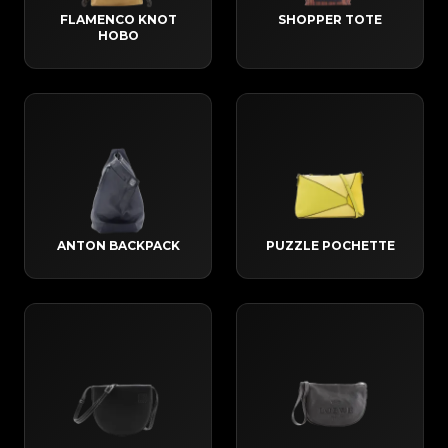
FLAMENCO KNOT
SHOPPER TOTE
HOBO
ANTON BACKPACK
PUZZLE POCHETTE