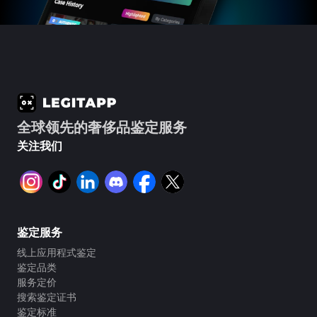
#3066123689299189
#3066123689299189
#3408395499395160
#3408395499395160
#3066123689299189
#3066123689299189
#3408395499395160
#3408395499395160
#3066123689299189
#3066123689299189
#3408395499395160
#3408395499395160
#3066123689299189
#3066123689299189
#3408395499395160
#3408395499395160
#3066123689299189
#3066123689299189
#3408395499395160
#3408395499395160
#3066123689299189
#3066123689299189
#3408395499395160
#3408395499395160
#3066123689299189
#3066123689299189
#3408395499395160
#3408395499395160
#3066123689299189
#3066123689299189
#3408395499395160
#3408395499395160
#3066123689299189
#3066123689299189
#3408395499395160
#3408395499395160
#3066123689299189
#3066123689299189
#3408395499395160
#3408395499395160
#3066123689299189
#3066123689299189
#3408395499395160
#3408395499395160
#3066123689299189
#3066123689299189
#3408395499395160
#3408395499395160
#3066123689299189
#3066123689299189
#3408395499395160
#3408395499395160
#3066123689299189
#3066123689299189
#3408395499395160
#3408395499395160
#3066123689299189
#3066123689299189
#3408395499395160
#3408395499395160
#3066123689299189
#3066123689299189
#3408395499395160
#3408395499395160
#3066123689299189
#3066123689299189
#3408395499395160
#3408395499395160
#3066123689299189
#3066123689299189
全球领先的奢侈品鉴定服务
#3408395499395160
#3408395499395160
#3066123689299189
#3066123689299189
#3408395499395160
#3408395499395160
#3066123689299189
#3066123689299189
#3408395499395160
#3408395499395160
#3066123689299189
#3066123689299189
关注我们
#3408395499395160
#3408395499395160
#3066123689299189
#3066123689299189
#3408395499395160
#3408395499395160
#3066123689299189
#3066123689299189
#3408395499395160
#3408395499395160
#3066123689299189
#3066123689299189
#3408395499395160
#3408395499395160
#3066123689299189
#3066123689299189
#3408395499395160
#3408395499395160
#3066123689299189
#3066123689299189
#3408395499395160
#3408395499395160
#3066123689299189
#3066123689299189
#3408395499395160
#3408395499395160
#3066123689299189
#3066123689299189
#3408395499395160
#3408395499395160
#3066123689299189
#3066123689299189
#3408395499395160
#3408395499395160
#3066123689299189
#3066123689299189
#3408395499395160
#3408395499395160
#3066123689299189
#3066123689299189
#3408395499395160
#3408395499395160
#3066123689299189
#3066123689299189
#3408395499395160
#3408395499395160
#3066123689299189
#3066123689299189
#3408395499395160
#3408395499395160
鉴定服务
#3066123689299189
#3066123689299189
#3408395499395160
#3408395499395160
#3066123689299189
#3066123689299189
#3408395499395160
#3408395499395160
#3066123689299189
#3066123689299189
线上应用程式鉴定
#3408395499395160
#3408395499395160
#3066123689299189
#3066123689299189
#3408395499395160
#3408395499395160
#3066123689299189
#3066123689299189
鉴定品类
#3408395499395160
#3408395499395160
#3066123689299189
#3066123689299189
#3408395499395160
#3408395499395160
#3066123689299189
#3066123689299189
#3408395499395160
#3408395499395160
服务定价
#3066123689299189
#3066123689299189
#3408395499395160
#3408395499395160
#3066123689299189
#3066123689299189
#3408395499395160
#3408395499395160
搜索鉴定证书
#3066123689299189
#3066123689299189
#3408395499395160
#3408395499395160
#3066123689299189
#3066123689299189
#3408395499395160
#3408395499395160
鉴定标准
#3066123689299189
#3066123689299189
#3408395499395160
#3408395499395160