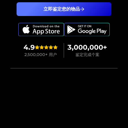
立即鉴定您的物品
4.9
3,000,000+
2,500,000+ 用户
鉴定完成个案