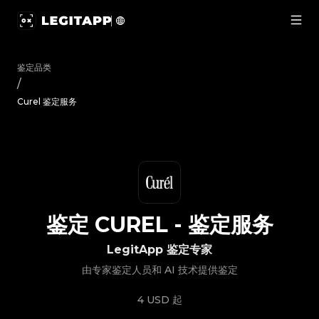
鉴定 Curel - 鉴定服务 | LegitApp 鉴定专家 | 您值得信赖的奢侈品鉴
鉴定品类
/
Curel 鉴定服务
鉴定
CUREL
-
鉴定服务
LegitApp 鉴定专家
由专家鉴定人员和 AI 技术提供鉴定
4 USD
起