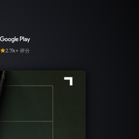
7
2.7k+
评分