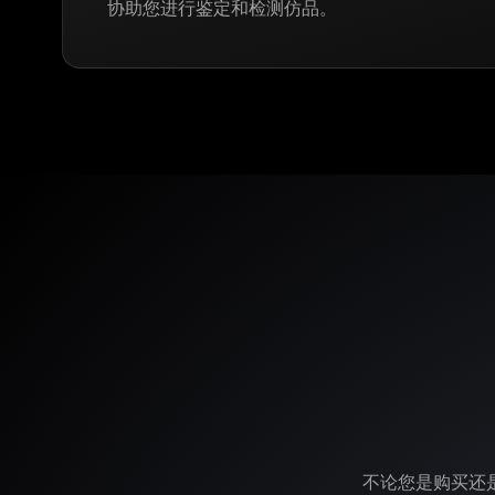
协助您进行鉴定和检测仿品。
不论您是购买还是