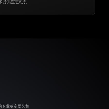
技术提供鉴定支持。
们的专业鉴定团队和