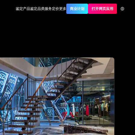
鉴定产品
鉴定品类
服务定价
更多
商业计划
打开网页应用