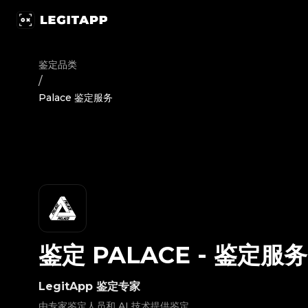
鉴定 Palace - 鉴定服务 | LegitApp 鉴定专家 | 您值得信赖的奢侈品
鉴定品类
/
Palace 鉴定服务
鉴定
PALACE
-
鉴定服务
LegitApp 鉴定专家
由专家鉴定人员和 AI 技术提供鉴定