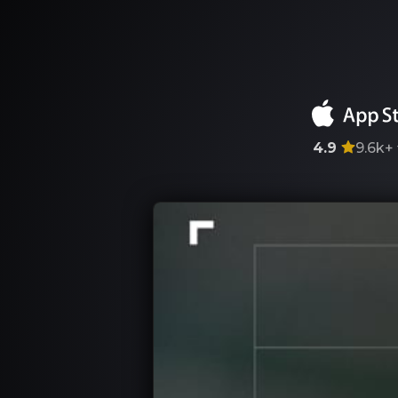
4.9
9.6k+