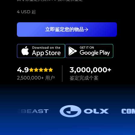
4 USD
起
立即鉴定您的物品
4.9
3,000,000+
2,500,000+ 用户
鉴定完成个案