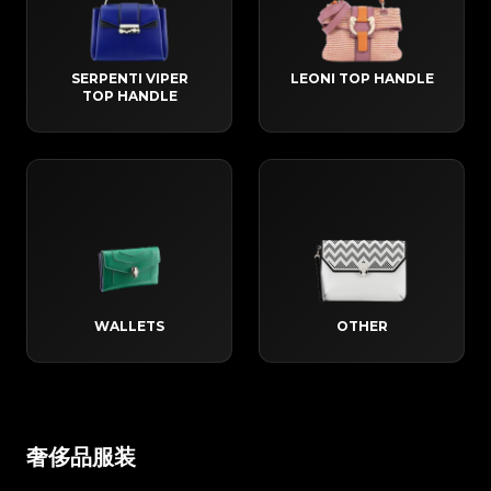
SERPENTI VIPER
LEONI TOP HANDLE
TOP HANDLE
WALLETS
OTHER
奢侈品服装