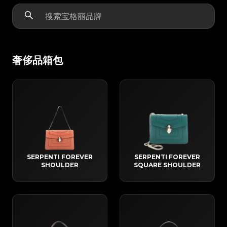
奢侈品箱包
SERPENTI FOREVER
SERPENTI FOREVER
SHOULDER
SQUARE SHOULDER