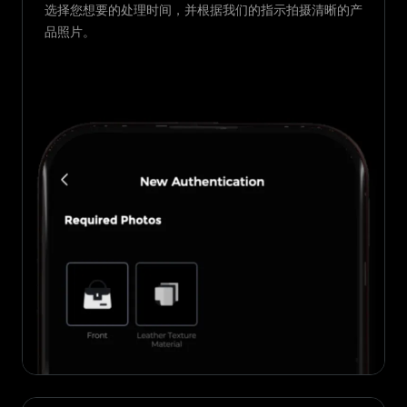
选择您想要的处理时间，并根据我们的指示拍摄清晰的产
品照片。