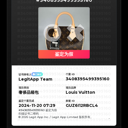
#
3408395499395160
#3066123689299189
#3066123689299189
#3408395499395160
#3408395499395160
#3066123689299189
#3066123689299189
#3066123689299189
#3066123689299189
#3408395499395160
#3408395499395160
#3066123689299189
#3066123689299189
#3066123689299189
#3066123689299189
#3408395499395160
#3408395499395160
#3066123689299189
#3066123689299189
#3066123689299189
#3066123689299189
#3408395499395160
#3408395499395160
#3066123689299189
#3066123689299189
#3066123689299189
#3066123689299189
#3408395499395160
#3408395499395160
#3066123689299189
#3066123689299189
#3066123689299189
#3066123689299189
#3408395499395160
#3408395499395160
#3066123689299189
#3066123689299189
#3066123689299189
#3066123689299189
#3408395499395160
#3408395499395160
#3066123689299189
#3066123689299189
#3066123689299189
#3066123689299189
#3408395499395160
#3408395499395160
#3066123689299189
#3066123689299189
#3066123689299189
#3066123689299189
#3408395499395160
#3408395499395160
#3066123689299189
#3066123689299189
#3066123689299189
#3066123689299189
#3408395499395160
#3408395499395160
鉴定为假
#3066123689299189
#3066123689299189
#3066123689299189
#3066123689299189
#3408395499395160
#3408395499395160
#3066123689299189
#3066123689299189
#3066123689299189
#3066123689299189
#3408395499395160
#3408395499395160
#3066123689299189
#3066123689299189
#3408395499395160
#3408395499395160
#3066123689299189
#3066123689299189
#3408395499395160
#3408395499395160
#3066123689299189
#3066123689299189
#3408395499395160
#3408395499395160
#3066123689299189
#3066123689299189
个案 ID
证书持有人
已验证
#3408395499395160
#3408395499395160
#3066123689299189
#3066123689299189
3408395499395160
LegitApp Team
#3408395499395160
#3408395499395160
#3066123689299189
#3066123689299189
#3408395499395160
#3408395499395160
#3066123689299189
#3066123689299189
#3408395499395160
#3408395499395160
#3066123689299189
#3066123689299189
#3408395499395160
#3408395499395160
#3066123689299189
项目类别
#3066123689299189
项目品牌
#3408395499395160
#3408395499395160
#3066123689299189
#3066123689299189
奢侈品箱包
Louis Vuitton
#3408395499395160
#3408395499395160
#3066123689299189
#3066123689299189
#3408395499395160
#3408395499395160
#3066123689299189
#3066123689299189
#3408395499395160
#3408395499395160
#3066123689299189
#3066123689299189
鉴定个案完成
标签 ID
#3408395499395160
#3408395499395160
#3066123689299189
#3066123689299189
#3408395499395160
#3408395499395160
2024-11-20 07:29
GUZ6I12RBCL4
#3066123689299189
#3066123689299189
#3408395499395160
#3408395499395160
#3066123689299189
#3066123689299189
#3408395499395160
#3408395499395160
#
3408395499395160
鉴定为假
#3066123689299189
#3066123689299189
#3408395499395160
#3408395499395160
扫描证书二维码
#3066123689299189
#3066123689299189
#3408395499395160
#3408395499395160
#3066123689299189
#3066123689299189
© 2026 Legit App Inc. / Legit App Limited 版权所有。
#3408395499395160
#3408395499395160
#3066123689299189
#3066123689299189
#3408395499395160
#3408395499395160
#3066123689299189
#3066123689299189
#3408395499395160
#3408395499395160
#3066123689299189
#3066123689299189
#3408395499395160
#3408395499395160