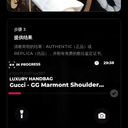
步骤
3
提供结果
清晰简明的结果：AUTHENTIC（正品）或
REPLICA（仿品），并附有免费的数位鉴定证书。