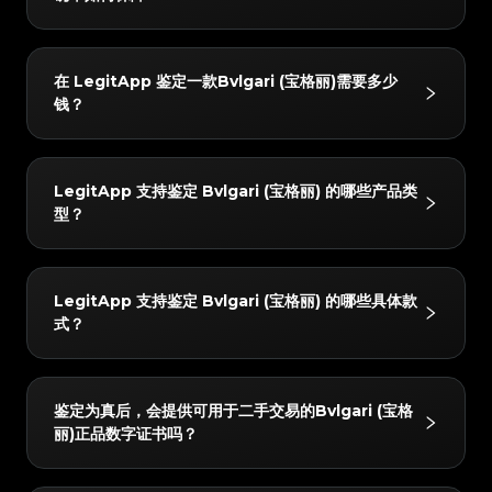
#3408395499395160
#3408395499395160
#3066123689299189
#3066123689299189
图。
#3408395499395160
#3408395499395160
#3066123689299189
#3066123689299189
#3408395499395160
#3408395499395160
#3066123689299189
#3066123689299189
#3408395499395160
#3408395499395160
2. AI+人工双重审核：由先进 AI 系统与至少两名资深鉴
#3066123689299189
#3066123689299189
#3408395499395160
#3408395499395160
#3066123689299189
#3066123689299189
#3408395499395160
#3408395499395160
#3066123689299189
#3066123689299189
定师同步查验。
结果非常可靠。我们采用“AI 验证 + 双重人工”的机制。
#3408395499395160
#3408395499395160
#3066123689299189
#3066123689299189
#3408395499395160
#3408395499395160
在 LegitApp 鉴定一款Bvlgari (宝格丽)需要多少
#3066123689299189
#3066123689299189
3. 获取报告：鉴定完成后将自动生成专属数字证书，您
#3408395499395160
#3408395499395160
每件物品都必须经过 AI 系统和至少两位独立专家的交叉
#3066123689299189
#3066123689299189
#3408395499395160
#3408395499395160
#3066123689299189
#3066123689299189
钱？
#3408395499395160
#3408395499395160
可以随时查看详细的鉴定结果与证书。
#3066123689299189
#3066123689299189
比对；只有当所有检验结果完全一致时，才会出具最终结
#3408395499395160
#3408395499395160
#3066123689299189
#3066123689299189
#3408395499395160
#3408395499395160
#3066123689299189
#3066123689299189
#3408395499395160
#3408395499395160
论。此外，质检团队会在 24 小时内进行二次复核以确保
#3066123689299189
#3066123689299189
#3408395499395160
#3408395499395160
#3066123689299189
#3066123689299189
#3408395499395160
#3408395499395160
#3066123689299189
#3066123689299189
准确性。
鉴定费用起价为 4 USD。具体价格会根据您选择的服务
#3408395499395160
#3408395499395160
#3066123689299189
#3066123689299189
#3408395499395160
#3408395499395160
LegitApp 支持鉴定 Bvlgari (宝格丽) 的哪些产品类
#3066123689299189
#3066123689299189
#3408395499395160
#3408395499395160
级别（如普通鉴定或加急出结果）以及商品品牌有所不
#3066123689299189
#3066123689299189
#3408395499395160
#3408395499395160
#3066123689299189
#3066123689299189
型？
#3408395499395160
#3408395499395160
#3066123689299189
#3066123689299189
同。您可以在 LegitApp 应用程序或官网上查看最新、
#3408395499395160
#3408395499395160
#3066123689299189
#3066123689299189
#3408395499395160
#3408395499395160
#3066123689299189
#3066123689299189
#3408395499395160
#3408395499395160
最准确的定价明细。
#3066123689299189
#3066123689299189
#3408395499395160
#3408395499395160
#3066123689299189
#3066123689299189
#3408395499395160
#3408395499395160
#3066123689299189
#3066123689299189
我们支持鉴定以下 Bvlgari (宝格丽) 分类：奢侈品箱包,
#3408395499395160
#3408395499395160
#3066123689299189
#3066123689299189
#3408395499395160
#3408395499395160
LegitApp 支持鉴定 Bvlgari (宝格丽) 的哪些具体款
#3066123689299189
#3066123689299189
#3408395499395160
#3408395499395160
奢侈品服装, 奢侈品珠宝 / 饰品, 名贵腕表, 美妆产品。您
#3066123689299189
#3066123689299189
#3408395499395160
#3408395499395160
#3066123689299189
#3066123689299189
式？
#3408395499395160
#3408395499395160
#3066123689299189
#3066123689299189
可以随时在 App 内查看最新的支持列表。
#3408395499395160
#3408395499395160
#3066123689299189
#3066123689299189
#3408395499395160
#3408395499395160
#3066123689299189
#3066123689299189
#3408395499395160
#3408395499395160
#3066123689299189
#3066123689299189
#3408395499395160
#3408395499395160
#3066123689299189
#3066123689299189
#3408395499395160
#3408395499395160
#3066123689299189
#3066123689299189
我们支持鉴定的 Bvlgari (宝格丽) 产品包括但不限于：
#3408395499395160
#3408395499395160
#3066123689299189
#3066123689299189
#3408395499395160
#3408395499395160
鉴定为真后，会提供可用于二手交易的Bvlgari (宝格
#3066123689299189
#3066123689299189
#3408395499395160
#3408395499395160
Accessory, Serpenti Forever Shoulder, Serpenti
#3066123689299189
#3066123689299189
#3408395499395160
#3408395499395160
#3066123689299189
#3066123689299189
丽)正品数字证书吗？
#3408395499395160
#3408395499395160
#3066123689299189
#3066123689299189
Forever Square Shoulder, Isabella Rossellini,
#3408395499395160
#3408395499395160
#3066123689299189
#3066123689299189
#3408395499395160
#3408395499395160
#3066123689299189
#3066123689299189
#3408395499395160
#3408395499395160
Serpenti Forever Top Handle, Signature
#3066123689299189
#3066123689299189
#3408395499395160
#3408395499395160
#3066123689299189
#3066123689299189