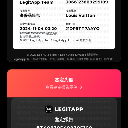
3066123689299189
LegitApp Team
#3066123689299189
#3066123689299189
#3066123689299189
#3066123689299189
#3066123689299189
#3066123689299189
#3066123689299189
#3066123689299189
项目类别
项目品牌
#3066123689299189
#3066123689299189
奢侈品箱包
Louis Vuitton
#3066123689299189
#3066123689299189
#3066123689299189
#3066123689299189
#3066123689299189
#3066123689299189
鉴定个案完成
标签 ID
#3066123689299189
#3066123689299189
#3066123689299189
#3066123689299189
2024-11-04 03:20
J1DP5TT7AAYO
#3066123689299189
#3066123689299189
#3066123689299189
#3066123689299189
#
3066123689299189
鉴定为真
#3066123689299189
#3066123689299189
扫描证书二维码
#3066123689299189
#3066123689299189
© 2026 Legit App Inc. / Legit App Limited 版权所有。
#3066123689299189
#3066123689299189
#3066123689299189
#3066123689299189
#3066123689299189
#3066123689299189
#3066123689299189
#3066123689299189
#3066123689299189
#3066123689299189
© 2026 Legit App Inc. / Legit App Limited 版权所有。
#3066123689299189
#3066123689299189
LegitApp 是一家独立的第三方鉴定机构，与其鉴定服务的任何品牌无任何关联。
#3066123689299189
#3066123689299189
#3066123689299189
#3066123689299189
#3066123689299189
#3066123689299189
#3066123689299189
#3066123689299189
#3066123689299189
#3066123689299189
#3066123689299189
#3066123689299189
#3066123689299189
#3066123689299189
#3066123689299189
#3066123689299189
鉴定为假
#3066123689299189
#3066123689299189
#3066123689299189
#3066123689299189
查看鉴定报告示例
#3066123689299189
#3066123689299189
#3066123689299189
#3066123689299189
#3066123689299189
#3066123689299189
#3066123689299189
#3066123689299189
#3066123689299189
#3066123689299189
#3408395499395160
#3408395499395160
#3066123689299189
#3066123689299189
#3066123689299189
#3066123689299189
#3408395499395160
#3408395499395160
#3066123689299189
#3066123689299189
#3066123689299189
#3066123689299189
#3408395499395160
#3408395499395160
#3066123689299189
#3066123689299189
#3066123689299189
#3066123689299189
#3408395499395160
#3408395499395160
#3066123689299189
鉴定报告
#3066123689299189
#3066123689299189
#3066123689299189
#3408395499395160
#3408395499395160
#3066123689299189
#3066123689299189