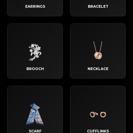
EARRINGS
BRACELET
BROOCH
NECKLACE
SCARF
CUFFLINKS