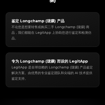
骧)
鉴定 Longchamp (珑骧) 产品
不论您是想要转售或购买二手 Longchamp (珑骧) 商
品，我们都能在 LegitApp 上协助您进行鉴定和检测仿
品。
专为 Longchamp (珑骧) 而设的 LegitApp
LegitApp 是全球信赖的 Longchamp (珑骧) 产品鉴定
解决方案。由优秀的专业鉴定团队和尖端的 AI 技术提供
鉴定支持。