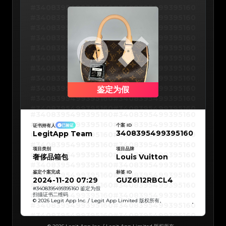
#3066123689299189
#3066123689299189
#3408395499395160
#3408395499395160
#3066123689299189
#3066123689299189
#3066123689299189
#3066123689299189
#3408395499395160
#3408395499395160
#3066123689299189
#3066123689299189
#3066123689299189
#3066123689299189
#3408395499395160
#3408395499395160
#3066123689299189
#3066123689299189
#3066123689299189
#3066123689299189
#3408395499395160
#3408395499395160
#3066123689299189
#3066123689299189
#3066123689299189
#3066123689299189
#3408395499395160
#3408395499395160
#3066123689299189
#3066123689299189
#3066123689299189
#3066123689299189
#3408395499395160
#3408395499395160
#3066123689299189
#3066123689299189
#3066123689299189
#3066123689299189
#3408395499395160
#3408395499395160
#3066123689299189
#3066123689299189
#3066123689299189
#3066123689299189
#3408395499395160
#3408395499395160
#3066123689299189
#3066123689299189
#3066123689299189
#3066123689299189
#3408395499395160
#3408395499395160
鉴定为假
#3066123689299189
#3066123689299189
#3066123689299189
#3066123689299189
#3408395499395160
#3408395499395160
#3066123689299189
#3066123689299189
#3066123689299189
#3066123689299189
#3408395499395160
#3408395499395160
#3066123689299189
#3066123689299189
#3408395499395160
#3408395499395160
#3066123689299189
#3066123689299189
#3408395499395160
#3408395499395160
#3066123689299189
#3066123689299189
#3408395499395160
#3408395499395160
#3066123689299189
#3066123689299189
个案 ID
证书持有人
已验证
#3408395499395160
#3408395499395160
#3066123689299189
#3066123689299189
3408395499395160
LegitApp Team
#3408395499395160
#3408395499395160
#3066123689299189
#3066123689299189
#3408395499395160
#3408395499395160
#3066123689299189
#3066123689299189
#3408395499395160
#3408395499395160
#3066123689299189
#3066123689299189
#3408395499395160
#3408395499395160
#3066123689299189
项目类别
#3066123689299189
项目品牌
#3408395499395160
#3408395499395160
#3066123689299189
#3066123689299189
奢侈品箱包
Louis Vuitton
#3408395499395160
#3408395499395160
#3066123689299189
#3066123689299189
#3408395499395160
#3408395499395160
#3066123689299189
#3066123689299189
#3408395499395160
#3408395499395160
#3066123689299189
#3066123689299189
鉴定个案完成
标签 ID
#3408395499395160
#3408395499395160
#3066123689299189
#3066123689299189
#3408395499395160
#3408395499395160
2024-11-20 07:29
GUZ6I12RBCL4
#3066123689299189
#3066123689299189
#3408395499395160
#3408395499395160
#3066123689299189
#3066123689299189
#3408395499395160
#3408395499395160
#
3408395499395160
鉴定为假
#3066123689299189
#3066123689299189
#3408395499395160
#3408395499395160
扫描证书二维码
#3066123689299189
#3066123689299189
#3408395499395160
#3408395499395160
#3066123689299189
#3066123689299189
© 2026 Legit App Inc. / Legit App Limited 版权所有。
#3408395499395160
#3408395499395160
#3066123689299189
#3066123689299189
#3408395499395160
#3408395499395160
#3066123689299189
#3066123689299189
#3408395499395160
#3408395499395160
#3066123689299189
#3066123689299189
#3408395499395160
#3408395499395160
#3066123689299189
#3066123689299189
#3408395499395160
#3408395499395160