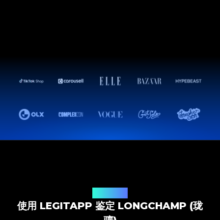
鉴定解决方案
使用 LEGITAPP 鉴定 LONGCHAMP (珑