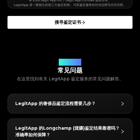
#3066123689299189
#3066123689299189
© 2026 Legit App Inc. / Legit App Limited 版权所有。
#3408395499395160
#3408395499395160
#3066123689299189
#3066123689299189
LegitApp 是一家独立的第三方鉴定机构，与其鉴定服务的任何品牌无任何关联。
#3408395499395160
#3408395499395160
#3066123689299189
#3066123689299189
#3408395499395160
#3408395499395160
#3066123689299189
#3066123689299189
#3408395499395160
#3408395499395160
#3066123689299189
#3066123689299189
#3408395499395160
#3408395499395160
#3066123689299189
#3066123689299189
#3408395499395160
#3408395499395160
#3066123689299189
#3066123689299189
#3408395499395160
#3408395499395160
#3066123689299189
#3066123689299189
搜寻鉴定证书
#3408395499395160
#3408395499395160
#3066123689299189
#3066123689299189
#3408395499395160
#3408395499395160
#3066123689299189
#3066123689299189
#3408395499395160
#3408395499395160
#3066123689299189
#3066123689299189
#3408395499395160
#3408395499395160
#3066123689299189
#3066123689299189
#3408395499395160
#3408395499395160
#3066123689299189
#3066123689299189
#3408395499395160
#3408395499395160
#3066123689299189
#3066123689299189
#3408395499395160
#3408395499395160
#3066123689299189
#3066123689299189
#3408395499395160
#3408395499395160
#3066123689299189
#3066123689299189
#3408395499395160
#3408395499395160
#3066123689299189
#3066123689299189
#3408395499395160
#3408395499395160
#3066123689299189
#3066123689299189
#3408395499395160
#3408395499395160
#3066123689299189
#3066123689299189
#3408395499395160
#3408395499395160
#3066123689299189
#3066123689299189
#3408395499395160
#3408395499395160
您的问题解答
#3066123689299189
#3066123689299189
#3408395499395160
#3408395499395160
#3066123689299189
#3066123689299189
#3408395499395160
#3408395499395160
#3066123689299189
常见问题
#3066123689299189
#3408395499395160
#3408395499395160
#3066123689299189
#3066123689299189
#3408395499395160
#3408395499395160
#3066123689299189
#3066123689299189
#3408395499395160
#3408395499395160
#3066123689299189
#3066123689299189
在这里找到有关 LegitApp 鉴定服务的常见问题解答。
#3408395499395160
#3408395499395160
#3066123689299189
#3066123689299189
#3408395499395160
#3408395499395160
#3066123689299189
#3066123689299189
#3408395499395160
#3408395499395160
#3066123689299189
#3066123689299189
#3408395499395160
#3408395499395160
#3066123689299189
#3066123689299189
#3408395499395160
#3408395499395160
#3066123689299189
#3066123689299189
#3408395499395160
#3408395499395160
#3066123689299189
#3066123689299189
#3408395499395160
#3408395499395160
#3066123689299189
#3066123689299189
#3408395499395160
#3408395499395160
#3066123689299189
#3066123689299189
LegitApp 的奢侈品鉴定流程需要几步？
#3408395499395160
#3408395499395160
#3066123689299189
#3066123689299189
#3408395499395160
#3408395499395160
#3066123689299189
#3066123689299189
#3408395499395160
#3408395499395160
#3066123689299189
#3066123689299189
#3408395499395160
#3408395499395160
#3066123689299189
#3066123689299189
#3408395499395160
#3408395499395160
#3066123689299189
#3066123689299189
#3408395499395160
#3408395499395160
#3066123689299189
#3066123689299189
LegitApp 的鉴定流程非常简单快捷，仅需 3 步：
#3408395499395160
#3408395499395160
#3066123689299189
#3066123689299189
#3408395499395160
#3408395499395160
LegitApp 的Longchamp (珑骧)鉴定结果靠谱吗？
#3066123689299189
#3066123689299189
#3408395499395160
#3408395499395160
1. 拍照上传：根据 App 内的指引，拍摄物品的关键细节
#3066123689299189
#3066123689299189
#3408395499395160
#3408395499395160
#3066123689299189
#3066123689299189
准确率如何保障？
#3408395499395160
#3408395499395160
#3066123689299189
#3066123689299189
图。
#3408395499395160
#3408395499395160