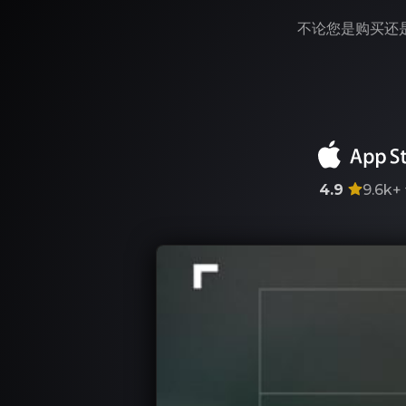
不论您是购买还是
4.9
9.6k+