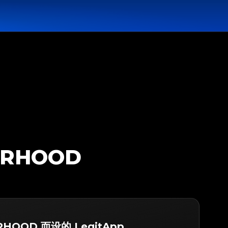
ORHOOD
HOOD 而设的 LegitApp