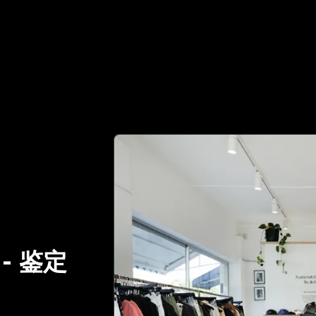
值得信赖的奢侈品鉴定伙伴 | No.1 Best Authentication
-
鉴定