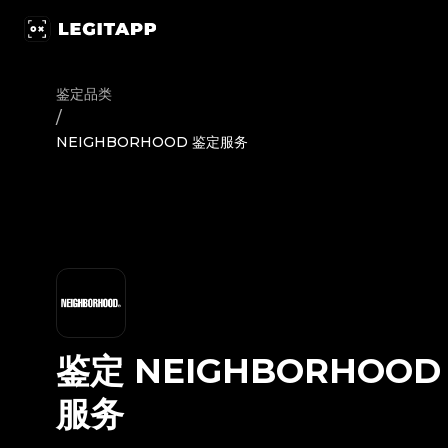
鉴定 NEIGHBORHOOD - 鉴定服务 | LegitApp 鉴定专家 | 您
鉴定品类
/
NEIGHBORHOOD 鉴定服务
鉴定
NEIGHBORHOOD
服务