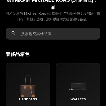
我们鉴定的 MICHAEL KORS (迈克高仕) 产
品
找不到您的 Michael Kors (迈克高仕) 产品型号吗？没问题，我
们有「其他」选项，您可以随时先提交进行鉴定。
奢侈品箱包
HANDBAGS
WALLETS