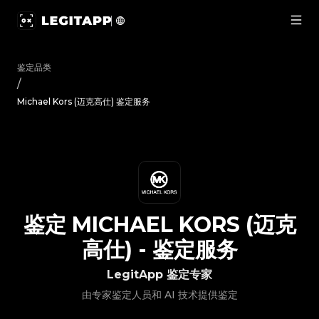
鉴定 Michael Kors (迈克高仕) - 鉴定服务 | LegitApp 鉴定专
鉴定品类
/
Michael Kors (迈克高仕) 鉴定服务
鉴定
MICHAEL KORS (迈克
高仕)
-
鉴定服务
LegitApp 鉴定专家
由专家鉴定人员和 AI 技术提供鉴定