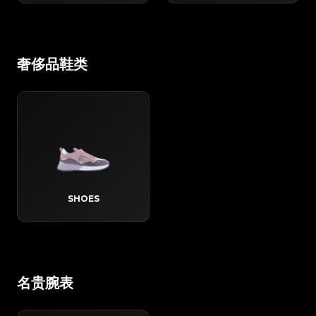
奢侈品鞋类
SHOES
名贵腕表