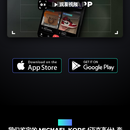
观看视频
产品型号