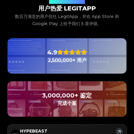
#3408395499395160
听听我们的用户说什么
#3408395499395160
#3066123689299189
#3066123689299189
#3408395499395160
#3408395499395160
#3066123689299189
#3066123689299189
#3408395499395160
#3408395499395160
用户热爱 LEGITAPP
#3066123689299189
#3066123689299189
#3408395499395160
#3408395499395160
#3066123689299189
#3066123689299189
#3408395499395160
#3408395499395160
#3066123689299189
#3066123689299189
#3408395499395160
#3408395499395160
#3066123689299189
#3066123689299189
数百万满意的用户信任 LegitApp，并在 App Store 和
#3408395499395160
#3408395499395160
#3066123689299189
#3066123689299189
#3408395499395160
#3408395499395160
#3066123689299189
#3066123689299189
Google Play 上给予我们 5 星评级。
#3408395499395160
#3408395499395160
#3066123689299189
#3066123689299189
#3408395499395160
#3408395499395160
#3066123689299189
#3066123689299189
#3408395499395160
#3408395499395160
#3066123689299189
#3066123689299189
#3408395499395160
#3408395499395160
#3066123689299189
#3066123689299189
#3408395499395160
#3408395499395160
#3066123689299189
#3066123689299189
#3408395499395160
#3408395499395160
#3066123689299189
#3066123689299189
#3408395499395160
#3408395499395160
#3066123689299189
#3066123689299189
#3408395499395160
#3408395499395160
#3066123689299189
#3066123689299189
#3408395499395160
#3408395499395160
#3066123689299189
#3066123689299189
#3408395499395160
#3408395499395160
4.9
#3066123689299189
#3066123689299189
#3408395499395160
#3408395499395160
#3066123689299189
#3066123689299189
#3408395499395160
#3408395499395160
#3066123689299189
#3066123689299189
2,500,000+ 用户
#3408395499395160
#3408395499395160
#3066123689299189
#3066123689299189
#3408395499395160
#3408395499395160
#3066123689299189
#3066123689299189
#3408395499395160
#3408395499395160
#3066123689299189
#3066123689299189
#3408395499395160
#3408395499395160
#3066123689299189
#3066123689299189
#3408395499395160
#3408395499395160
#3066123689299189
#3066123689299189
#3408395499395160
#3408395499395160
#3066123689299189
#3066123689299189
#3408395499395160
#3408395499395160
#3066123689299189
#3066123689299189
#3408395499395160
#3408395499395160
#3066123689299189
#3066123689299189
#3408395499395160
#3408395499395160
#3066123689299189
#3066123689299189
#3408395499395160
#3408395499395160
#3066123689299189
#3066123689299189
#3408395499395160
#3408395499395160
#3066123689299189
#3066123689299189
#3408395499395160
#3408395499395160
#3066123689299189
#3066123689299189
3,000,000+ 鉴定
#3408395499395160
#3408395499395160
#3066123689299189
#3066123689299189
#3408395499395160
#3408395499395160
#3066123689299189
#3066123689299189
#3408395499395160
#3408395499395160
完成个案
#3066123689299189
#3066123689299189
#3408395499395160
#3408395499395160
#3066123689299189
#3066123689299189
#3408395499395160
#3408395499395160
#3066123689299189
#3066123689299189
#3408395499395160
#3408395499395160
#3066123689299189
#3066123689299189
#3408395499395160
#3408395499395160
#3066123689299189
#3066123689299189
#3408395499395160
#3408395499395160
#3066123689299189
#3066123689299189
#3408395499395160
#3408395499395160
#3066123689299189
#3066123689299189
#3408395499395160
#3408395499395160
#3066123689299189
#3066123689299189
#3408395499395160
#3408395499395160
#3066123689299189
#3066123689299189
#3408395499395160
#3408395499395160
#3066123689299189
#3066123689299189
HYPEBEAST
#3408395499395160
#3408395499395160
#3066123689299189
#3066123689299189