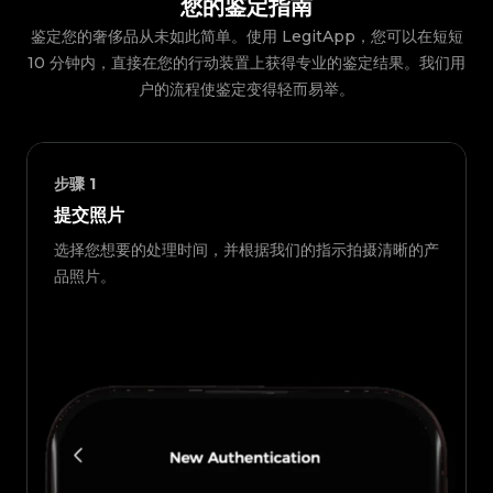
您的鉴定指南
鉴定您的奢侈品从未如此简单。使用 LegitApp，您可以在短短
10 分钟内，直接在您的行动装置上获得专业的鉴定结果。我们用
户的流程使鉴定变得轻而易举。
步骤
1
提交照片
选择您想要的处理时间，并根据我们的指示拍摄清晰的产
品照片。