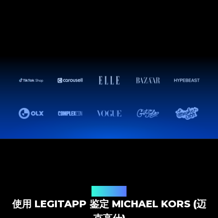
鉴定解决方案
使用 LEGITAPP 鉴定 MICHAEL KORS (迈