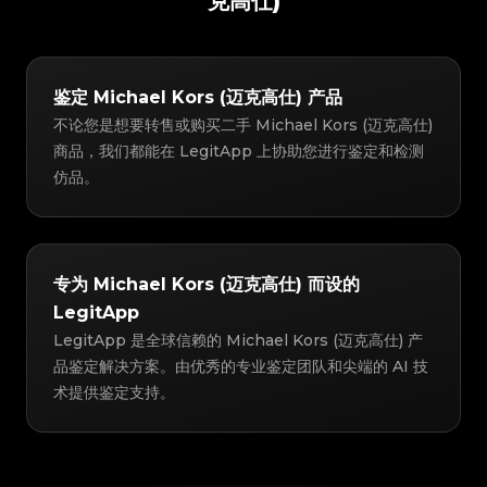
克高仕)
鉴定 Michael Kors (迈克高仕) 产品
不论您是想要转售或购买二手 Michael Kors (迈克高仕)
商品，我们都能在 LegitApp 上协助您进行鉴定和检测
仿品。
专为 Michael Kors (迈克高仕) 而设的
LegitApp
LegitApp 是全球信赖的 Michael Kors (迈克高仕) 产
品鉴定解决方案。由优秀的专业鉴定团队和尖端的 AI 技
术提供鉴定支持。