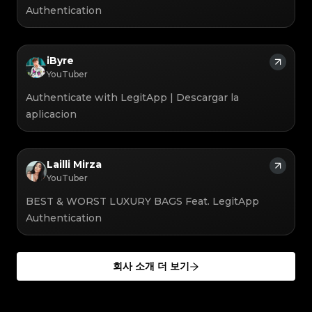
#5216693512454378
#5216693512454378
#4058552514782834
#4058552514782834
#5216693512454378
#5216693512454378
Authentication
#4058552514782834
#4058552514782834
#5216693512454378
#5216693512454378
#4058552514782834
#4058552514782834
#5216693512454378
#5216693512454378
#4058552514782834
#4058552514782834
#5216693512454378
#5216693512454378
#4058552514782834
#4058552514782834
#5216693512454378
#5216693512454378
#4058552514782834
#4058552514782834
#5216693512454378
#5216693512454378
#4058552514782834
#4058552514782834
#5216693512454378
#5216693512454378
#4058552514782834
#4058552514782834
#5216693512454378
#5216693512454378
#4058552514782834
#4058552514782834
iByre
#5216693512454378
#5216693512454378
#4058552514782834
#4058552514782834
#5216693512454378
#5216693512454378
#4058552514782834
#4058552514782834
YouTuber
#5216693512454378
#5216693512454378
#4058552514782834
#4058552514782834
#5216693512454378
#5216693512454378
#4058552514782834
#4058552514782834
#5216693512454378
#5216693512454378
#4058552514782834
#4058552514782834
Authenticate with LegitApp | Descargar la
#5216693512454378
#5216693512454378
#4058552514782834
#4058552514782834
#5216693512454378
#5216693512454378
#4058552514782834
#4058552514782834
#5216693512454378
#5216693512454378
aplicacion
#4058552514782834
#4058552514782834
#5216693512454378
#5216693512454378
#4058552514782834
#4058552514782834
#5216693512454378
#5216693512454378
#4058552514782834
#4058552514782834
#5216693512454378
#5216693512454378
#4058552514782834
#4058552514782834
#5216693512454378
#5216693512454378
#4058552514782834
#4058552514782834
#5216693512454378
#5216693512454378
#4058552514782834
#4058552514782834
#5216693512454378
#5216693512454378
#4058552514782834
#4058552514782834
#5216693512454378
#5216693512454378
Lailli Mirza
#4058552514782834
#4058552514782834
#5216693512454378
#5216693512454378
#4058552514782834
#4058552514782834
#5216693512454378
#5216693512454378
YouTuber
#4058552514782834
#4058552514782834
#5216693512454378
#5216693512454378
#4058552514782834
#4058552514782834
#5216693512454378
#5216693512454378
#4058552514782834
#4058552514782834
#5216693512454378
#5216693512454378
#4058552514782834
#4058552514782834
BEST & WORST LUXURY BAGS Feat. LegitApp
#5216693512454378
#5216693512454378
#4058552514782834
#4058552514782834
#5216693512454378
#5216693512454378
#4058552514782834
#4058552514782834
Authentication
#5216693512454378
#5216693512454378
#4058552514782834
#4058552514782834
#5216693512454378
#5216693512454378
#4058552514782834
#4058552514782834
#5216693512454378
#5216693512454378
#4058552514782834
#4058552514782834
#5216693512454378
#5216693512454378
#4058552514782834
#4058552514782834
#5216693512454378
#5216693512454378
#4058552514782834
#4058552514782834
#5216693512454378
#5216693512454378
#4058552514782834
#4058552514782834
#5216693512454378
#5216693512454378
#4058552514782834
#4058552514782834
#5216693512454378
회사 소개 더 보기
#5216693512454378
#4058552514782834
#4058552514782834
#5216693512454378
#5216693512454378
#4058552514782834
#4058552514782834
#5216693512454378
#5216693512454378
#4058552514782834
#4058552514782834
#5216693512454378
#5216693512454378
#4058552514782834
#4058552514782834
#5216693512454378
#5216693512454378
#4058552514782834
#4058552514782834
#5216693512454378
#5216693512454378
#4058552514782834
#4058552514782834
#5216693512454378
#5216693512454378
#4058552514782834
#4058552514782834