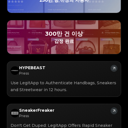
250만 명 이상의 사용자
#5216693512454378
#5216693512454378
#4058552514782834
#4058552514782834
#5216693512454378
#5216693512454378
#4058552514782834
#4058552514782834
#5216693512454378
#5216693512454378
#4058552514782834
#4058552514782834
#5216693512454378
#5216693512454378
#4058552514782834
#4058552514782834
#5216693512454378
#5216693512454378
#4058552514782834
#4058552514782834
#5216693512454378
#5216693512454378
#4058552514782834
#4058552514782834
#5216693512454378
#5216693512454378
#4058552514782834
#4058552514782834
#5216693512454378
#5216693512454378
#4058552514782834
#4058552514782834
#5216693512454378
#5216693512454378
#4058552514782834
#4058552514782834
#5216693512454378
#5216693512454378
#4058552514782834
#4058552514782834
#5216693512454378
#5216693512454378
#4058552514782834
#4058552514782834
#5216693512454378
#5216693512454378
#4058552514782834
#4058552514782834
300만 건 이상
#5216693512454378
#5216693512454378
#4058552514782834
#4058552514782834
#5216693512454378
#5216693512454378
#4058552514782834
#4058552514782834
#5216693512454378
#5216693512454378
감정 완료
#4058552514782834
#4058552514782834
#5216693512454378
#5216693512454378
#4058552514782834
#4058552514782834
#5216693512454378
#5216693512454378
#4058552514782834
#4058552514782834
#5216693512454378
#5216693512454378
#4058552514782834
#4058552514782834
#5216693512454378
#5216693512454378
#4058552514782834
#4058552514782834
#5216693512454378
#5216693512454378
#4058552514782834
#4058552514782834
#5216693512454378
#5216693512454378
#4058552514782834
#4058552514782834
#5216693512454378
#5216693512454378
#4058552514782834
#4058552514782834
#5216693512454378
#5216693512454378
#4058552514782834
#4058552514782834
#5216693512454378
#5216693512454378
#4058552514782834
#4058552514782834
HYPEBEAST
#5216693512454378
#5216693512454378
#4058552514782834
#4058552514782834
#5216693512454378
#5216693512454378
#4058552514782834
#4058552514782834
Press
#5216693512454378
#5216693512454378
#4058552514782834
#4058552514782834
#5216693512454378
#5216693512454378
#4058552514782834
#4058552514782834
#5216693512454378
#5216693512454378
#4058552514782834
#4058552514782834
Use LegitApp to Authenticate Handbags, Sneakers
#5216693512454378
#5216693512454378
#4058552514782834
#4058552514782834
#5216693512454378
#5216693512454378
#4058552514782834
#4058552514782834
#5216693512454378
#5216693512454378
and Streetwear in 12 hours.
#4058552514782834
#4058552514782834
#5216693512454378
#5216693512454378
#4058552514782834
#4058552514782834
#5216693512454378
#5216693512454378
#4058552514782834
#4058552514782834
#5216693512454378
#5216693512454378
#4058552514782834
#4058552514782834
#5216693512454378
#5216693512454378
#4058552514782834
#4058552514782834
#5216693512454378
#5216693512454378
#4058552514782834
#4058552514782834
#5216693512454378
#5216693512454378
#4058552514782834
#4058552514782834
#5216693512454378
#5216693512454378
#4058552514782834
SneakerFreaker
#4058552514782834
#5216693512454378
#5216693512454378
#4058552514782834
#4058552514782834
#5216693512454378
#5216693512454378
#4058552514782834
#4058552514782834
Press
#5216693512454378
#5216693512454378
#4058552514782834
#4058552514782834
#5216693512454378
#5216693512454378
#4058552514782834
#4058552514782834
#5216693512454378
#5216693512454378
#4058552514782834
#4058552514782834
Don't Get Duped: LegitApp Offers Rapid Sneaker
#5216693512454378
#5216693512454378
#4058552514782834
#4058552514782834