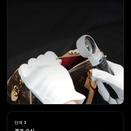
단계
3
결과 수신