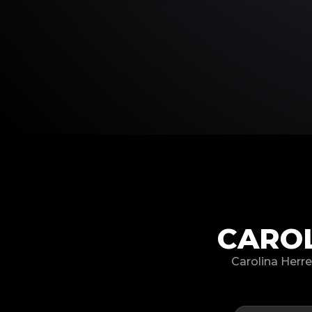
CARO
Carolina H