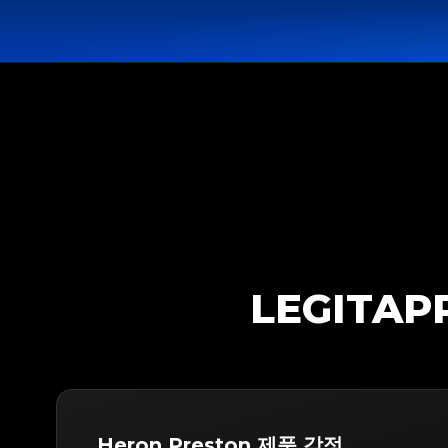
LEGITA
Heron Preston 제품 감정