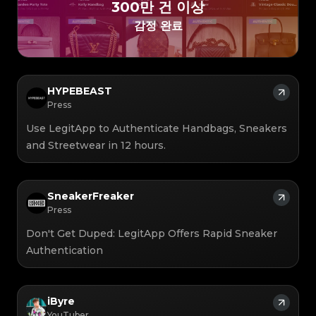
#3066123689299189
#3066123689299189
#3408395499395160
#3408395499395160
300만 건 이상
#3066123689299189
#3066123689299189
#3408395499395160
#3408395499395160
#3066123689299189
#3066123689299189
#3408395499395160
#3408395499395160
#3066123689299189
#3066123689299189
감정 완료
#3408395499395160
#3408395499395160
#3066123689299189
#3066123689299189
#3408395499395160
#3408395499395160
#3066123689299189
#3066123689299189
#3408395499395160
#3408395499395160
#3066123689299189
#3066123689299189
#3408395499395160
#3408395499395160
#3066123689299189
#3066123689299189
#3408395499395160
#3408395499395160
#3066123689299189
#3066123689299189
#3408395499395160
#3408395499395160
#3066123689299189
#3066123689299189
#3408395499395160
#3408395499395160
#3066123689299189
#3066123689299189
#3408395499395160
#3408395499395160
#3066123689299189
#3066123689299189
#3408395499395160
#3408395499395160
#3066123689299189
#3066123689299189
#3408395499395160
#3408395499395160
HYPEBEAST
#3066123689299189
#3066123689299189
#3408395499395160
#3408395499395160
#3066123689299189
#3066123689299189
#3408395499395160
#3408395499395160
Press
#3066123689299189
#3066123689299189
#3408395499395160
#3408395499395160
#3066123689299189
#3066123689299189
#3408395499395160
#3408395499395160
#3066123689299189
#3066123689299189
#3408395499395160
#3408395499395160
Use LegitApp to Authenticate Handbags, Sneakers
#3066123689299189
#3066123689299189
#3408395499395160
#3408395499395160
#3066123689299189
#3066123689299189
#3408395499395160
#3408395499395160
#3066123689299189
#3066123689299189
and Streetwear in 12 hours.
#3408395499395160
#3408395499395160
#3066123689299189
#3066123689299189
#3408395499395160
#3408395499395160
#3066123689299189
#3066123689299189
#3408395499395160
#3408395499395160
#3066123689299189
#3066123689299189
#3408395499395160
#3408395499395160
#3066123689299189
#3066123689299189
#3408395499395160
#3408395499395160
#3066123689299189
#3066123689299189
#3408395499395160
#3408395499395160
#3066123689299189
#3066123689299189
#3408395499395160
#3408395499395160
#3066123689299189
#3066123689299189
#3408395499395160
SneakerFreaker
#3408395499395160
#3066123689299189
#3066123689299189
#3408395499395160
#3408395499395160
#3066123689299189
#3066123689299189
#3408395499395160
#3408395499395160
Press
#3066123689299189
#3066123689299189
#3408395499395160
#3408395499395160
#3066123689299189
#3066123689299189
#3408395499395160
#3408395499395160
#3066123689299189
#3066123689299189
#3408395499395160
#3408395499395160
Don't Get Duped: LegitApp Offers Rapid Sneaker
#3066123689299189
#3066123689299189
#3408395499395160
#3408395499395160
#3066123689299189
#3066123689299189
#3408395499395160
#3408395499395160
#3066123689299189
#3066123689299189
Authentication
#3408395499395160
#3408395499395160
#3066123689299189
#3066123689299189
#3408395499395160
#3408395499395160
#3066123689299189
#3066123689299189
#3408395499395160
#3408395499395160
#3066123689299189
#3066123689299189
#3408395499395160
#3408395499395160
#3066123689299189
#3066123689299189
#3408395499395160
#3408395499395160
#3066123689299189
#3066123689299189
#3408395499395160
#3408395499395160
#3066123689299189
#3066123689299189
#3408395499395160
#3408395499395160
#3066123689299189
#3066123689299189
#3408395499395160
#3408395499395160
iByre
#3066123689299189
#3066123689299189
#3408395499395160
#3408395499395160
#3066123689299189
#3066123689299189
#3408395499395160
#3408395499395160
YouTuber