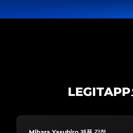
LEGITAP
Mihara Yasuhiro 제품 감정