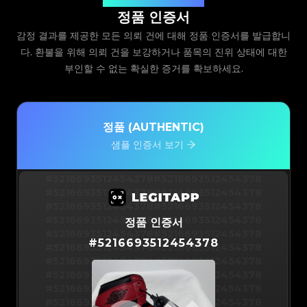
정품 인증서
감정 결과를 제공한 모든 의뢰 건에 대해 정품 인증서를 발급합니
다. 환불을 위해 의뢰 건을 보강하거나 품목의 진위 상태에 대한
부인할 수 없는 확실한 증거를 확보하세요.
정품 (AUTHENTIC)
샘플 인증서 보기
#5216693512454378
#5216693512454378
#5216693512454378
#5216693512454378
#5216693512454378
#5216693512454378
#5216693512454378
#5216693512454378
정품 인증서
#5216693512454378
#5216693512454378
#
5216693512454378
#5216693512454378
#5216693512454378
#5216693512454378
#5216693512454378
#5216693512454378
#5216693512454378
#5216693512454378
#5216693512454378
#5216693512454378
#5216693512454378