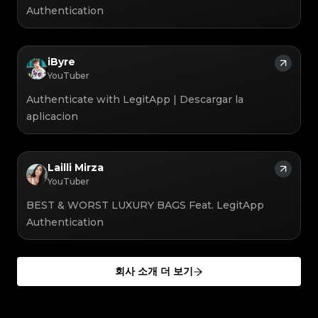
#3066123689299189
#3066123689299189
#3408395499395160
#3408395499395160
#3066123689299189
#3066123689299189
Authentication
#3408395499395160
#3408395499395160
#3066123689299189
#3066123689299189
#3408395499395160
#3408395499395160
#3066123689299189
#3066123689299189
#3408395499395160
#3408395499395160
#3066123689299189
#3066123689299189
#3408395499395160
#3408395499395160
#3066123689299189
#3066123689299189
#3408395499395160
#3408395499395160
#3066123689299189
#3066123689299189
#3408395499395160
#3408395499395160
#3066123689299189
#3066123689299189
#3408395499395160
#3408395499395160
#3066123689299189
#3066123689299189
#3408395499395160
#3408395499395160
iByre
#3066123689299189
#3066123689299189
#3408395499395160
#3408395499395160
#3066123689299189
#3066123689299189
#3408395499395160
#3408395499395160
YouTuber
#3066123689299189
#3066123689299189
#3408395499395160
#3408395499395160
#3066123689299189
#3066123689299189
#3408395499395160
#3408395499395160
#3066123689299189
#3066123689299189
#3408395499395160
#3408395499395160
Authenticate with LegitApp | Descargar la
#3066123689299189
#3066123689299189
#3408395499395160
#3408395499395160
#3066123689299189
#3066123689299189
#3408395499395160
#3408395499395160
#3066123689299189
#3066123689299189
aplicacion
#3408395499395160
#3408395499395160
#3066123689299189
#3066123689299189
#3408395499395160
#3408395499395160
#3066123689299189
#3066123689299189
#3408395499395160
#3408395499395160
#3066123689299189
#3066123689299189
#3408395499395160
#3408395499395160
#3066123689299189
#3066123689299189
#3408395499395160
#3408395499395160
#3066123689299189
#3066123689299189
#3408395499395160
#3408395499395160
#3066123689299189
#3066123689299189
#3408395499395160
#3408395499395160
#3066123689299189
#3066123689299189
Lailli Mirza
#3408395499395160
#3408395499395160
#3066123689299189
#3066123689299189
#3408395499395160
#3408395499395160
#3066123689299189
#3066123689299189
YouTuber
#3408395499395160
#3408395499395160
#3066123689299189
#3066123689299189
#3408395499395160
#3408395499395160
#3066123689299189
#3066123689299189
#3408395499395160
#3408395499395160
#3066123689299189
#3066123689299189
#3408395499395160
#3408395499395160
BEST & WORST LUXURY BAGS Feat. LegitApp
#3066123689299189
#3066123689299189
#3408395499395160
#3408395499395160
#3066123689299189
#3066123689299189
#3408395499395160
#3408395499395160
Authentication
#3066123689299189
#3066123689299189
#3408395499395160
#3408395499395160
#3066123689299189
#3066123689299189
#3408395499395160
#3408395499395160
#3066123689299189
#3066123689299189
#3408395499395160
#3408395499395160
#3066123689299189
#3066123689299189
#3408395499395160
#3408395499395160
#3066123689299189
#3066123689299189
#3408395499395160
#3408395499395160
#3066123689299189
#3066123689299189
#3408395499395160
#3408395499395160
#3066123689299189
#3066123689299189
#3408395499395160
#3408395499395160
#3066123689299189
회사 소개 더 보기
#3066123689299189
#3408395499395160
#3408395499395160
#3066123689299189
#3066123689299189
#3408395499395160
#3408395499395160
#3066123689299189
#3066123689299189
#3408395499395160
#3408395499395160
#3066123689299189
#3066123689299189
#3408395499395160
#3408395499395160
#3066123689299189
#3066123689299189
#3408395499395160
#3408395499395160
#3066123689299189
#3066123689299189
#3408395499395160
#3408395499395160
#3066123689299189
#3066123689299189
#3408395499395160
#3408395499395160