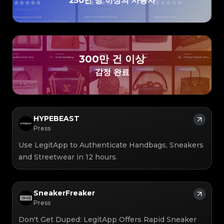
250만 명 이상의 사용자
#3066123689299189
#3066123689299189
#3408395499395160
#3408395499395160
#3066123689299189
#3066123689299189
#3408395499395160
#3408395499395160
#3066123689299189
#3066123689299189
#3408395499395160
#3408395499395160
#3066123689299189
#3066123689299189
#3408395499395160
#3408395499395160
#3066123689299189
#3066123689299189
#3408395499395160
#3408395499395160
#3066123689299189
#3066123689299189
#3408395499395160
#3408395499395160
#3066123689299189
#3066123689299189
#3408395499395160
#3408395499395160
#3066123689299189
#3066123689299189
#3408395499395160
#3408395499395160
#3066123689299189
#3066123689299189
#3408395499395160
#3408395499395160
#3066123689299189
#3066123689299189
#3408395499395160
#3408395499395160
#3066123689299189
#3066123689299189
#3408395499395160
#3408395499395160
#3066123689299189
#3066123689299189
#3408395499395160
#3408395499395160
300만 건 이상
#3066123689299189
#3066123689299189
#3408395499395160
#3408395499395160
#3066123689299189
#3066123689299189
#3408395499395160
#3408395499395160
#3066123689299189
#3066123689299189
감정 완료
#3408395499395160
#3408395499395160
#3066123689299189
#3066123689299189
#3408395499395160
#3408395499395160
#3066123689299189
#3066123689299189
#3408395499395160
#3408395499395160
#3066123689299189
#3066123689299189
#3408395499395160
#3408395499395160
#3066123689299189
#3066123689299189
#3408395499395160
#3408395499395160
#3066123689299189
#3066123689299189
#3408395499395160
#3408395499395160
#3066123689299189
#3066123689299189
#3408395499395160
#3408395499395160
#3066123689299189
#3066123689299189
#3408395499395160
#3408395499395160
#3066123689299189
#3066123689299189
#3408395499395160
#3408395499395160
#3066123689299189
#3066123689299189
#3408395499395160
#3408395499395160
HYPEBEAST
#3066123689299189
#3066123689299189
#3408395499395160
#3408395499395160
#3066123689299189
#3066123689299189
#3408395499395160
#3408395499395160
Press
#3066123689299189
#3066123689299189
#3408395499395160
#3408395499395160
#3066123689299189
#3066123689299189
#3408395499395160
#3408395499395160
#3066123689299189
#3066123689299189
#3408395499395160
#3408395499395160
Use LegitApp to Authenticate Handbags, Sneakers
#3066123689299189
#3066123689299189
#3408395499395160
#3408395499395160
#3066123689299189
#3066123689299189
#3408395499395160
#3408395499395160
#3066123689299189
#3066123689299189
and Streetwear in 12 hours.
#3408395499395160
#3408395499395160
#3066123689299189
#3066123689299189
#3408395499395160
#3408395499395160
#3066123689299189
#3066123689299189
#3408395499395160
#3408395499395160
#3066123689299189
#3066123689299189
#3408395499395160
#3408395499395160
#3066123689299189
#3066123689299189
#3408395499395160
#3408395499395160
#3066123689299189
#3066123689299189
#3408395499395160
#3408395499395160
#3066123689299189
#3066123689299189
#3408395499395160
#3408395499395160
#3066123689299189
#3066123689299189
#3408395499395160
SneakerFreaker
#3408395499395160
#3066123689299189
#3066123689299189
#3408395499395160
#3408395499395160
#3066123689299189
#3066123689299189
#3408395499395160
#3408395499395160
Press
#3066123689299189
#3066123689299189
#3408395499395160
#3408395499395160
#3066123689299189
#3066123689299189
#3408395499395160
#3408395499395160
#3066123689299189
#3066123689299189
#3408395499395160
#3408395499395160
Don't Get Duped: LegitApp Offers Rapid Sneaker
#3066123689299189
#3066123689299189
#3408395499395160
#3408395499395160