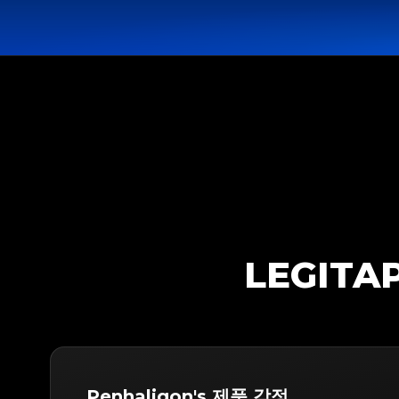
LEGITA
Penhaligon's 제품 감정