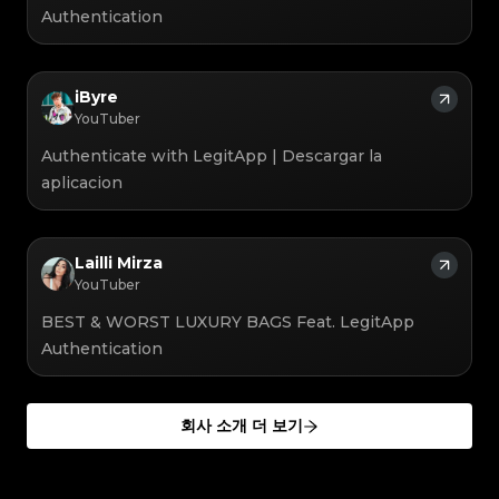
#3066123689299189
#3066123689299189
#3408395499395160
#3408395499395160
#3066123689299189
#3066123689299189
Authentication
#3408395499395160
#3408395499395160
#3066123689299189
#3066123689299189
#3408395499395160
#3408395499395160
#3066123689299189
#3066123689299189
#3408395499395160
#3408395499395160
#3066123689299189
#3066123689299189
#3408395499395160
#3408395499395160
#3066123689299189
#3066123689299189
#3408395499395160
#3408395499395160
#3066123689299189
#3066123689299189
#3408395499395160
#3408395499395160
#3066123689299189
#3066123689299189
#3408395499395160
#3408395499395160
#3066123689299189
#3066123689299189
#3408395499395160
#3408395499395160
iByre
#3066123689299189
#3066123689299189
#3408395499395160
#3408395499395160
#3066123689299189
#3066123689299189
#3408395499395160
#3408395499395160
YouTuber
#3066123689299189
#3066123689299189
#3408395499395160
#3408395499395160
#3066123689299189
#3066123689299189
#3408395499395160
#3408395499395160
#3066123689299189
#3066123689299189
#3408395499395160
#3408395499395160
Authenticate with LegitApp | Descargar la
#3066123689299189
#3066123689299189
#3408395499395160
#3408395499395160
#3066123689299189
#3066123689299189
#3408395499395160
#3408395499395160
#3066123689299189
#3066123689299189
aplicacion
#3408395499395160
#3408395499395160
#3066123689299189
#3066123689299189
#3408395499395160
#3408395499395160
#3066123689299189
#3066123689299189
#3408395499395160
#3408395499395160
#3066123689299189
#3066123689299189
#3408395499395160
#3408395499395160
#3066123689299189
#3066123689299189
#3408395499395160
#3408395499395160
#3066123689299189
#3066123689299189
#3408395499395160
#3408395499395160
#3066123689299189
#3066123689299189
#3408395499395160
#3408395499395160
#3066123689299189
#3066123689299189
Lailli Mirza
#3408395499395160
#3408395499395160
#3066123689299189
#3066123689299189
#3408395499395160
#3408395499395160
#3066123689299189
#3066123689299189
YouTuber
#3408395499395160
#3408395499395160
#3066123689299189
#3066123689299189
#3408395499395160
#3408395499395160
#3066123689299189
#3066123689299189
#3408395499395160
#3408395499395160
#3066123689299189
#3066123689299189
#3408395499395160
#3408395499395160
BEST & WORST LUXURY BAGS Feat. LegitApp
#3066123689299189
#3066123689299189
#3408395499395160
#3408395499395160
#3066123689299189
#3066123689299189
#3408395499395160
#3408395499395160
Authentication
#3066123689299189
#3066123689299189
#3408395499395160
#3408395499395160
#3066123689299189
#3066123689299189
#3408395499395160
#3408395499395160
#3066123689299189
#3066123689299189
#3408395499395160
#3408395499395160
#3066123689299189
#3066123689299189
#3408395499395160
#3408395499395160
#3066123689299189
#3066123689299189
#3408395499395160
#3408395499395160
#3066123689299189
#3066123689299189
#3408395499395160
#3408395499395160
#3066123689299189
#3066123689299189
#3408395499395160
#3408395499395160
#3066123689299189
회사 소개 더 보기
#3066123689299189
#3408395499395160
#3408395499395160
#3066123689299189
#3066123689299189
#3408395499395160
#3408395499395160
#3066123689299189
#3066123689299189
#3408395499395160
#3408395499395160
#3066123689299189
#3066123689299189
#3408395499395160
#3408395499395160
#3066123689299189
#3066123689299189
#3408395499395160
#3408395499395160
#3066123689299189
#3066123689299189
#3408395499395160
#3408395499395160
#3066123689299189
#3066123689299189
#3408395499395160
#3408395499395160