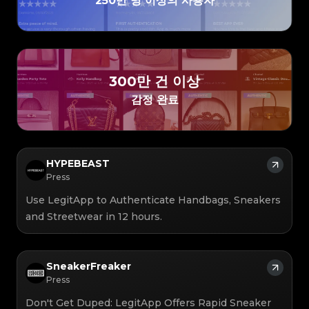
250만 명 이상의 사용자
#3066123689299189
#3066123689299189
#3408395499395160
#3408395499395160
#3066123689299189
#3066123689299189
#3408395499395160
#3408395499395160
#3066123689299189
#3066123689299189
#3408395499395160
#3408395499395160
#3066123689299189
#3066123689299189
#3408395499395160
#3408395499395160
#3066123689299189
#3066123689299189
#3408395499395160
#3408395499395160
#3066123689299189
#3066123689299189
#3408395499395160
#3408395499395160
#3066123689299189
#3066123689299189
#3408395499395160
#3408395499395160
#3066123689299189
#3066123689299189
#3408395499395160
#3408395499395160
#3066123689299189
#3066123689299189
#3408395499395160
#3408395499395160
#3066123689299189
#3066123689299189
#3408395499395160
#3408395499395160
#3066123689299189
#3066123689299189
#3408395499395160
#3408395499395160
#3066123689299189
#3066123689299189
#3408395499395160
#3408395499395160
300만 건 이상
#3066123689299189
#3066123689299189
#3408395499395160
#3408395499395160
#3066123689299189
#3066123689299189
#3408395499395160
#3408395499395160
#3066123689299189
#3066123689299189
감정 완료
#3408395499395160
#3408395499395160
#3066123689299189
#3066123689299189
#3408395499395160
#3408395499395160
#3066123689299189
#3066123689299189
#3408395499395160
#3408395499395160
#3066123689299189
#3066123689299189
#3408395499395160
#3408395499395160
#3066123689299189
#3066123689299189
#3408395499395160
#3408395499395160
#3066123689299189
#3066123689299189
#3408395499395160
#3408395499395160
#3066123689299189
#3066123689299189
#3408395499395160
#3408395499395160
#3066123689299189
#3066123689299189
#3408395499395160
#3408395499395160
#3066123689299189
#3066123689299189
#3408395499395160
#3408395499395160
#3066123689299189
#3066123689299189
#3408395499395160
#3408395499395160
HYPEBEAST
#3066123689299189
#3066123689299189
#3408395499395160
#3408395499395160
#3066123689299189
#3066123689299189
#3408395499395160
#3408395499395160
Press
#3066123689299189
#3066123689299189
#3408395499395160
#3408395499395160
#3066123689299189
#3066123689299189
#3408395499395160
#3408395499395160
#3066123689299189
#3066123689299189
#3408395499395160
#3408395499395160
Use LegitApp to Authenticate Handbags, Sneakers
#3066123689299189
#3066123689299189
#3408395499395160
#3408395499395160
#3066123689299189
#3066123689299189
#3408395499395160
#3408395499395160
#3066123689299189
#3066123689299189
and Streetwear in 12 hours.
#3408395499395160
#3408395499395160
#3066123689299189
#3066123689299189
#3408395499395160
#3408395499395160
#3066123689299189
#3066123689299189
#3408395499395160
#3408395499395160
#3066123689299189
#3066123689299189
#3408395499395160
#3408395499395160
#3066123689299189
#3066123689299189
#3408395499395160
#3408395499395160
#3066123689299189
#3066123689299189
#3408395499395160
#3408395499395160
#3066123689299189
#3066123689299189
#3408395499395160
#3408395499395160
#3066123689299189
#3066123689299189
#3408395499395160
SneakerFreaker
#3408395499395160
#3066123689299189
#3066123689299189
#3408395499395160
#3408395499395160
#3066123689299189
#3066123689299189
#3408395499395160
#3408395499395160
Press
#3066123689299189
#3066123689299189
#3408395499395160
#3408395499395160
#3066123689299189
#3066123689299189
#3408395499395160
#3408395499395160
#3066123689299189
#3066123689299189
#3408395499395160
#3408395499395160
Don't Get Duped: LegitApp Offers Rapid Sneaker
#3066123689299189
#3066123689299189
#3408395499395160
#3408395499395160