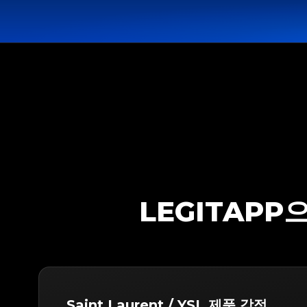
LEGITAPP으
Saint Laurent / YSL 제품 감정