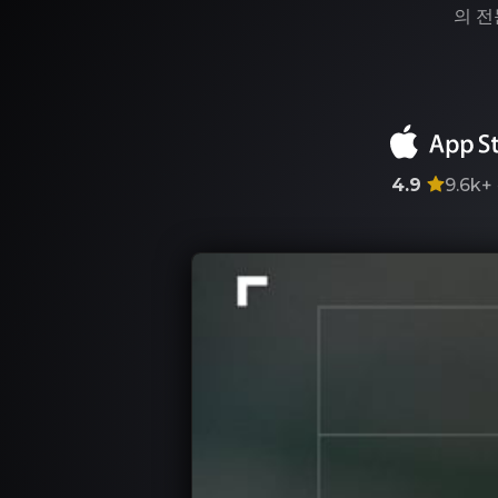
의 전
4.9
9.6k+