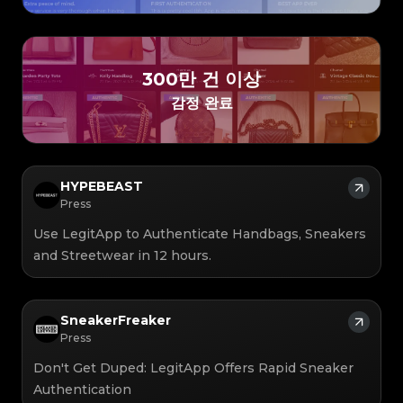
#3408395499395160
#3408395499395160
#3066123689299189
#3066123689299189
#3408395499395160
#3408395499395160
#3066123689299189
#3066123689299189
#3408395499395160
#3408395499395160
#3066123689299189
#3066123689299189
#3408395499395160
#3408395499395160
#3066123689299189
#3066123689299189
#3408395499395160
#3408395499395160
#3066123689299189
#3066123689299189
#3408395499395160
#3408395499395160
#3066123689299189
#3066123689299189
#3408395499395160
#3408395499395160
#3066123689299189
#3066123689299189
#3408395499395160
#3408395499395160
#3066123689299189
#3066123689299189
#3408395499395160
#3408395499395160
300만 건 이상
#3066123689299189
#3066123689299189
#3408395499395160
#3408395499395160
#3066123689299189
#3066123689299189
#3408395499395160
#3408395499395160
#3066123689299189
#3066123689299189
#3408395499395160
#3408395499395160
감정 완료
#3066123689299189
#3066123689299189
#3408395499395160
#3408395499395160
#3066123689299189
#3066123689299189
#3408395499395160
#3408395499395160
#3066123689299189
#3066123689299189
#3408395499395160
#3408395499395160
#3066123689299189
#3066123689299189
#3408395499395160
#3408395499395160
#3066123689299189
#3066123689299189
#3408395499395160
#3408395499395160
#3066123689299189
#3066123689299189
#3408395499395160
#3408395499395160
#3066123689299189
#3066123689299189
#3408395499395160
#3408395499395160
#3066123689299189
#3066123689299189
#3408395499395160
#3408395499395160
#3066123689299189
#3066123689299189
#3408395499395160
#3408395499395160
#3066123689299189
#3066123689299189
HYPEBEAST
#3408395499395160
#3408395499395160
#3066123689299189
#3066123689299189
#3408395499395160
#3408395499395160
#3066123689299189
#3066123689299189
Press
#3408395499395160
#3408395499395160
#3066123689299189
#3066123689299189
#3408395499395160
#3408395499395160
#3066123689299189
#3066123689299189
#3408395499395160
#3408395499395160
#3066123689299189
#3066123689299189
Use LegitApp to Authenticate Handbags, Sneakers
#3408395499395160
#3408395499395160
#3066123689299189
#3066123689299189
#3408395499395160
#3408395499395160
#3066123689299189
#3066123689299189
#3408395499395160
#3408395499395160
and Streetwear in 12 hours.
#3066123689299189
#3066123689299189
#3408395499395160
#3408395499395160
#3066123689299189
#3066123689299189
#3408395499395160
#3408395499395160
#3066123689299189
#3066123689299189
#3408395499395160
#3408395499395160
#3066123689299189
#3066123689299189
#3408395499395160
#3408395499395160
#3066123689299189
#3066123689299189
#3408395499395160
#3408395499395160
#3066123689299189
#3066123689299189
#3408395499395160
#3408395499395160
#3066123689299189
#3066123689299189
#3408395499395160
#3408395499395160
SneakerFreaker
#3066123689299189
#3066123689299189
#3408395499395160
#3408395499395160
#3066123689299189
#3066123689299189
#3408395499395160
#3408395499395160
Press
#3066123689299189
#3066123689299189
#3408395499395160
#3408395499395160
#3066123689299189
#3066123689299189
#3408395499395160
#3408395499395160
#3066123689299189
#3066123689299189
#3408395499395160
#3408395499395160
#3066123689299189
#3066123689299189
Don't Get Duped: LegitApp Offers Rapid Sneaker
#3408395499395160
#3408395499395160
#3066123689299189
#3066123689299189
#3408395499395160
#3408395499395160
#3066123689299189
#3066123689299189
#3408395499395160
#3408395499395160
Authentication
#3066123689299189
#3066123689299189
#3408395499395160
#3408395499395160
#3066123689299189
#3066123689299189