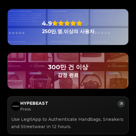
#5216693512454378
#5216693512454378
#4058552514782834
#4058552514782834
#5216693512454378
#5216693512454378
#4058552514782834
#4058552514782834
#5216693512454378
#5216693512454378
#4058552514782834
#4058552514782834
#5216693512454378
#5216693512454378
#4058552514782834
#4058552514782834
#5216693512454378
#5216693512454378
#4058552514782834
#4058552514782834
#5216693512454378
#5216693512454378
#4058552514782834
#4058552514782834
#5216693512454378
#5216693512454378
#4058552514782834
#4058552514782834
#5216693512454378
#5216693512454378
4.9
#4058552514782834
#4058552514782834
#5216693512454378
#5216693512454378
#4058552514782834
#4058552514782834
#5216693512454378
#5216693512454378
#4058552514782834
#4058552514782834
250만 명 이상의 사용자
#5216693512454378
#5216693512454378
#4058552514782834
#4058552514782834
#5216693512454378
#5216693512454378
#4058552514782834
#4058552514782834
#5216693512454378
#5216693512454378
#4058552514782834
#4058552514782834
#5216693512454378
#5216693512454378
#4058552514782834
#4058552514782834
#5216693512454378
#5216693512454378
#4058552514782834
#4058552514782834
#5216693512454378
#5216693512454378
#4058552514782834
#4058552514782834
#5216693512454378
#5216693512454378
#4058552514782834
#4058552514782834
#5216693512454378
#5216693512454378
#4058552514782834
#4058552514782834
#5216693512454378
#5216693512454378
#4058552514782834
#4058552514782834
#5216693512454378
#5216693512454378
#4058552514782834
#4058552514782834
#5216693512454378
#5216693512454378
#4058552514782834
#4058552514782834
#5216693512454378
#5216693512454378
#4058552514782834
#4058552514782834
300만 건 이상
#5216693512454378
#5216693512454378
#4058552514782834
#4058552514782834
#5216693512454378
#5216693512454378
#4058552514782834
#4058552514782834
#5216693512454378
#5216693512454378
감정 완료
#4058552514782834
#4058552514782834
#5216693512454378
#5216693512454378
#4058552514782834
#4058552514782834
#5216693512454378
#5216693512454378
#4058552514782834
#4058552514782834
#5216693512454378
#5216693512454378
#4058552514782834
#4058552514782834
#5216693512454378
#5216693512454378
#4058552514782834
#4058552514782834
#5216693512454378
#5216693512454378
#4058552514782834
#4058552514782834
#5216693512454378
#5216693512454378
#4058552514782834
#4058552514782834
#5216693512454378
#5216693512454378
#4058552514782834
#4058552514782834
#5216693512454378
#5216693512454378
#4058552514782834
#4058552514782834
#5216693512454378
#5216693512454378
#4058552514782834
#4058552514782834
HYPEBEAST
#5216693512454378
#5216693512454378
#4058552514782834
#4058552514782834
#5216693512454378
#5216693512454378
#4058552514782834
#4058552514782834
Press
#5216693512454378
#5216693512454378
#4058552514782834
#4058552514782834
#5216693512454378
#5216693512454378
#4058552514782834
#4058552514782834
#5216693512454378
#5216693512454378
#4058552514782834
#4058552514782834
Use LegitApp to Authenticate Handbags, Sneakers
#5216693512454378
#5216693512454378
#4058552514782834
#4058552514782834
#5216693512454378
#5216693512454378
#4058552514782834
#4058552514782834
#5216693512454378
#5216693512454378
and Streetwear in 12 hours.
#4058552514782834
#4058552514782834
#5216693512454378
#5216693512454378
#4058552514782834
#4058552514782834
#5216693512454378
#5216693512454378
#4058552514782834
#4058552514782834
#5216693512454378
#5216693512454378