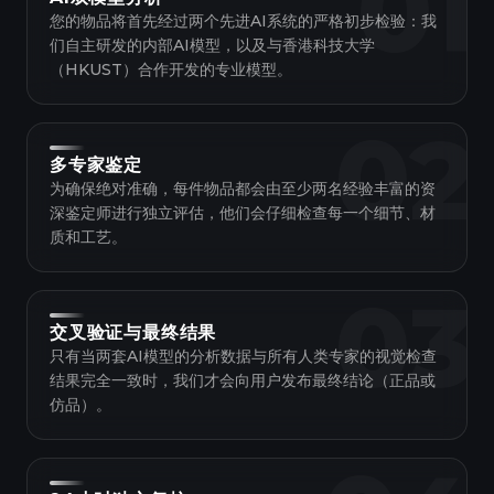
0
1
您的物品将首先经过两个先进AI系统的严格初步检验：我
们自主研发的内部AI模型，以及与香港科技大学
（HKUST）合作开发的专业模型。
0
2
多专家鉴定
为确保绝对准确，每件物品都会由至少两名经验丰富的资
深鉴定师进行独立评估，他们会仔细检查每一个细节、材
质和工艺。
0
3
交叉验证与最终结果
只有当两套AI模型的分析数据与所有人类专家的视觉检查
结果完全一致时，我们才会向用户发布最终结论（正品或
仿品）。