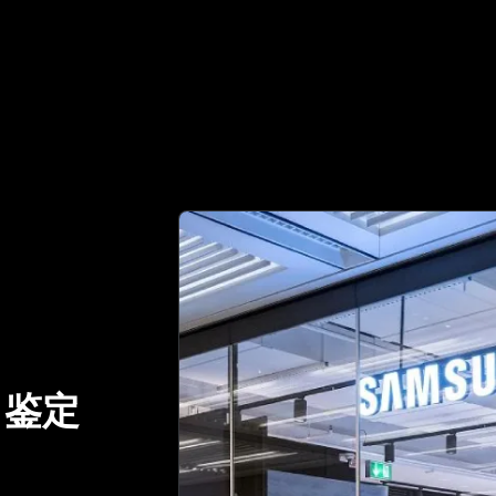
得信赖的奢侈品鉴定伙伴 | No.1 Best Authentication
鉴定