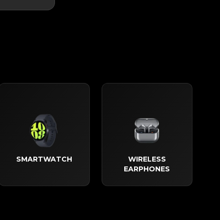
SMARTWATCH
WIRELESS
EARPHONES