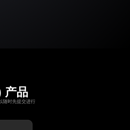
) 产品
可以随时先提交进行