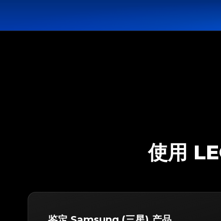
使用 LE
鉴定 Samsung (三星) 产品