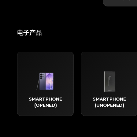
电子产品
SMARTPHONE
SMARTPHONE
(OPENED)
(UNOPENED)