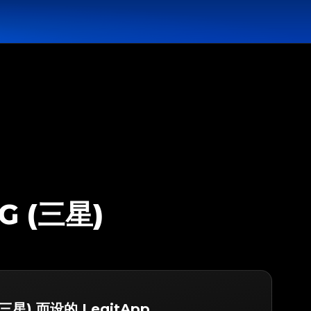
G (三星)
(三星) 而设的 LegitApp