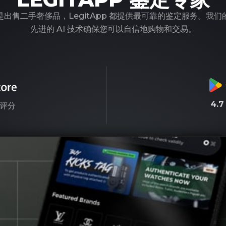
出售二手奢侈品，LegitApp 都提供最可靠的鉴定服务。我
先进的 AI 技术确保您可以自信地购物和交易。
4.
评分