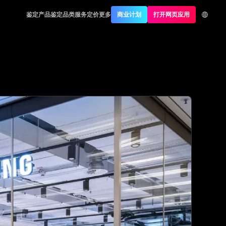
鉴定产品
鉴定品类
服务定价
更多
商业计划
打开网页应用