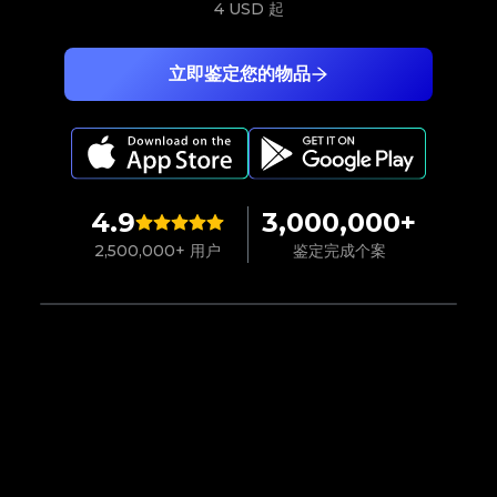
4 USD
起
立即鉴定您的物品
4.9
3,000,000+
2,500,000+ 用户
鉴定完成个案