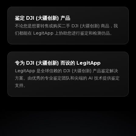
鉴定 DJI (大疆创新) 产品
不论您是想要转售或购买二手 DJI (大疆创新) 商品，我
们都能在 LegitApp 上协助您进行鉴定和检测仿品。
专为 DJI (大疆创新) 而设的 LegitApp
LegitApp 是全球信赖的 DJI (大疆创新) 产品鉴定解决
方案。由优秀的专业鉴定团队和尖端的 AI 技术提供鉴定
支持。