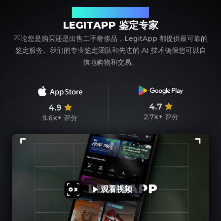
您值得信赖的奢侈品鉴定伙伴
LEGITAPP 鉴定专家
不论您是购买还是出售二手奢侈品，LegitApp 都提供最可靠的
鉴定服务。我们的专业鉴定团队和先进的 AI 技术确保您可以自
信地购物和交易。
4.7
4.9
2.7k+
评分
9.6k+
评分
观看视频