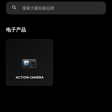
电子产品
ACTION CAMERA