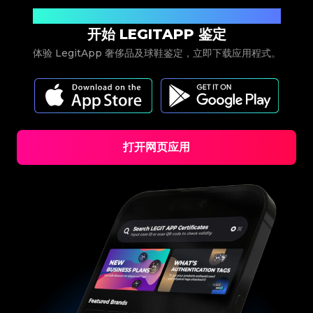
#3408395499395160
#3408395499395160
#3066123689299189
#3066123689299189
#3408395499395160
#3408395499395160
#3066123689299189
#3066123689299189
立即下载
#3408395499395160
#3408395499395160
#3066123689299189
#3066123689299189
#3408395499395160
#3408395499395160
#3066123689299189
#3066123689299189
#3408395499395160
#3408395499395160
开始 LEGITAPP 鉴定
#3066123689299189
#3066123689299189
#3408395499395160
#3408395499395160
#3066123689299189
#3066123689299189
#3408395499395160
#3408395499395160
#3066123689299189
#3066123689299189
#3408395499395160
#3408395499395160
体验 LegitApp 奢侈品及球鞋鉴定，立即下载应用程式。
#3066123689299189
#3066123689299189
#3408395499395160
#3408395499395160
#3066123689299189
#3066123689299189
#3408395499395160
#3408395499395160
#3066123689299189
#3066123689299189
#3408395499395160
#3408395499395160
#3066123689299189
#3066123689299189
#3408395499395160
#3408395499395160
#3066123689299189
#3066123689299189
#3408395499395160
#3408395499395160
#3066123689299189
#3066123689299189
#3408395499395160
#3408395499395160
#3066123689299189
#3066123689299189
#3408395499395160
#3408395499395160
#3066123689299189
#3066123689299189
#3408395499395160
#3408395499395160
#3066123689299189
#3066123689299189
#3408395499395160
#3408395499395160
#3066123689299189
#3066123689299189
#3408395499395160
#3408395499395160
#3066123689299189
#3066123689299189
#3408395499395160
#3408395499395160
#3066123689299189
#3066123689299189
#3408395499395160
#3408395499395160
#3066123689299189
#3066123689299189
#3408395499395160
#3408395499395160
#3066123689299189
#3066123689299189
打开网页应用
#3408395499395160
#3408395499395160
#3066123689299189
#3066123689299189
#3408395499395160
#3408395499395160
#3066123689299189
#3066123689299189
#3408395499395160
#3408395499395160
#3066123689299189
#3066123689299189
#3408395499395160
#3408395499395160
#3066123689299189
#3066123689299189
#3408395499395160
#3408395499395160
#3066123689299189
#3066123689299189
#3408395499395160
#3408395499395160
#3066123689299189
#3066123689299189
#3408395499395160
#3408395499395160
#3066123689299189
#3066123689299189
#3408395499395160
#3408395499395160
#3066123689299189
#3066123689299189
#3408395499395160
#3408395499395160
#3066123689299189
#3066123689299189
#3408395499395160
#3408395499395160
#3066123689299189
#3066123689299189
#3408395499395160
#3408395499395160
#3066123689299189
#3066123689299189
#3408395499395160
#3408395499395160
#3066123689299189
#3066123689299189
#3408395499395160
#3408395499395160
#3066123689299189
#3066123689299189
#3408395499395160
#3408395499395160
#3066123689299189
#3066123689299189
#3408395499395160
#3408395499395160
#3066123689299189
#3066123689299189
#3408395499395160
#3408395499395160
#3066123689299189
#3066123689299189
#3408395499395160
#3408395499395160
#3066123689299189
#3066123689299189
#3408395499395160
#3408395499395160
#3066123689299189
#3066123689299189
#3408395499395160
#3408395499395160
#3066123689299189
#3066123689299189
#3408395499395160
#3408395499395160
#3066123689299189
#3066123689299189
#3408395499395160
#3408395499395160
#3066123689299189
#3066123689299189
#3408395499395160
#3408395499395160
#3066123689299189
#3066123689299189
#3408395499395160
#3408395499395160
#3066123689299189
#3066123689299189
#3408395499395160
#3408395499395160