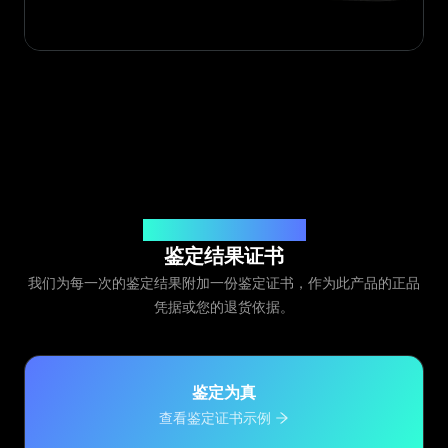
由 Legit App Limited 颁发
鉴定结果证书
我们为每一次的鉴定结果附加一份鉴定证书，作为此产品的正品
凭据或您的退货依据。
鉴定为真
查看鉴定证书示例