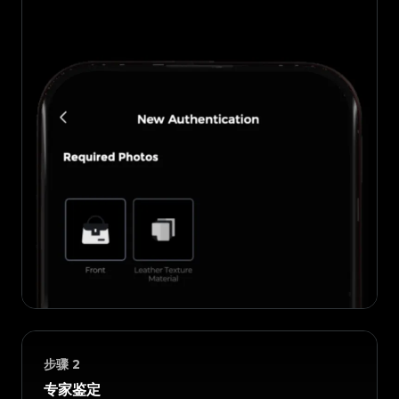
步骤
2
专家鉴定