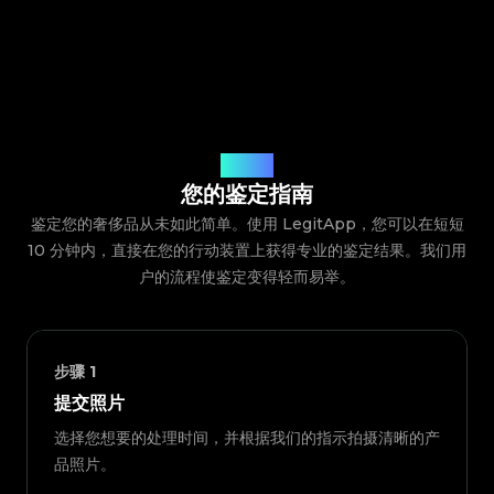
鉴定流程
您的鉴定指南
鉴定您的奢侈品从未如此简单。使用 LegitApp，您可以在短短
10 分钟内，直接在您的行动装置上获得专业的鉴定结果。我们用
户的流程使鉴定变得轻而易举。
步骤
1
提交照片
选择您想要的处理时间，并根据我们的指示拍摄清晰的产
品照片。