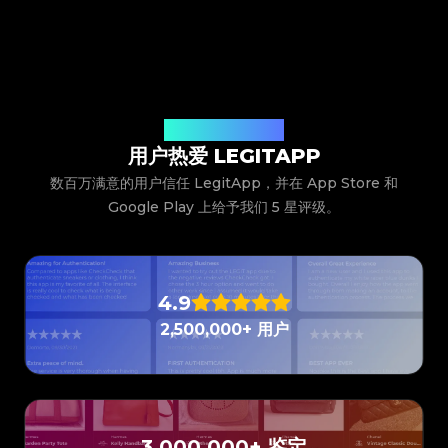
#3408395499395160
#3408395499395160
码验证，增加二手转卖的信任度。
#3066123689299189
#3066123689299189
只需下载并打开 LegitApp，选择物品的“分类”、“品牌”
#3408395499395160
#3408395499395160
#3066123689299189
#3066123689299189
#3408395499395160
#3408395499395160
#3066123689299189
#3066123689299189
#3408395499395160
#3408395499395160
和“产品型号”。随后，系统会提供详细的照片拍摄说明，
#3066123689299189
#3066123689299189
#3408395499395160
#3408395499395160
#3066123689299189
#3066123689299189
#3408395499395160
#3408395499395160
#3066123689299189
#3066123689299189
您只需按照示例拍下物品的细节图（如 Logo、标签、走
#3408395499395160
#3408395499395160
#3066123689299189
#3066123689299189
#3408395499395160
#3408395499395160
#3066123689299189
#3066123689299189
#3408395499395160
#3408395499395160
线等）并提交。我们的专家团队会审核您的照片并将结果
#3066123689299189
#3066123689299189
#3408395499395160
#3408395499395160
#3066123689299189
#3066123689299189
#3408395499395160
#3408395499395160
#3066123689299189
#3066123689299189
发送至 App 内。
#3408395499395160
#3408395499395160
#3066123689299189
#3066123689299189
#3408395499395160
#3408395499395160
#3066123689299189
#3066123689299189
听听我们的用户说什么
#3408395499395160
#3408395499395160
#3066123689299189
#3066123689299189
#3408395499395160
#3408395499395160
#3066123689299189
#3066123689299189
#3408395499395160
用户热爱 LEGITAPP
#3408395499395160
#3066123689299189
#3066123689299189
#3408395499395160
#3408395499395160
#3066123689299189
#3066123689299189
#3408395499395160
#3408395499395160
#3066123689299189
#3066123689299189
#3408395499395160
#3408395499395160
数百万满意的用户信任 LegitApp，并在 App Store 和
#3066123689299189
#3066123689299189
#3408395499395160
#3408395499395160
#3066123689299189
#3066123689299189
#3408395499395160
#3408395499395160
#3066123689299189
#3066123689299189
Google Play 上给予我们 5 星评级。
#3408395499395160
#3408395499395160
#3066123689299189
#3066123689299189
#3408395499395160
#3408395499395160
#3066123689299189
#3066123689299189
#3408395499395160
#3408395499395160
#3066123689299189
#3066123689299189
#3408395499395160
#3408395499395160
#3066123689299189
#3066123689299189
#3408395499395160
#3408395499395160
#3066123689299189
#3066123689299189
#3408395499395160
#3408395499395160
#3066123689299189
#3066123689299189
#3408395499395160
#3408395499395160
#3066123689299189
#3066123689299189
#3408395499395160
#3408395499395160
#3066123689299189
#3066123689299189
#3408395499395160
#3408395499395160
#3066123689299189
#3066123689299189
4.9
#3408395499395160
#3408395499395160
#3066123689299189
#3066123689299189
#3408395499395160
#3408395499395160
#3066123689299189
#3066123689299189
#3408395499395160
#3408395499395160
#3066123689299189
#3066123689299189
2,500,000+ 用户
#3408395499395160
#3408395499395160
#3066123689299189
#3066123689299189
#3408395499395160
#3408395499395160
#3066123689299189
#3066123689299189
#3408395499395160
#3408395499395160
#3066123689299189
#3066123689299189
#3408395499395160
#3408395499395160
#3066123689299189
#3066123689299189
#3408395499395160
#3408395499395160
#3066123689299189
#3066123689299189
#3408395499395160
#3408395499395160
#3066123689299189
#3066123689299189
#3408395499395160
#3408395499395160
#3066123689299189
#3066123689299189
#3408395499395160
#3408395499395160
#3066123689299189
#3066123689299189
#3408395499395160
#3408395499395160
#3066123689299189
#3066123689299189
#3408395499395160
#3408395499395160
#3066123689299189
#3066123689299189
#3408395499395160
#3408395499395160
#3066123689299189
#3066123689299189
#3408395499395160
#3408395499395160
#3066123689299189
3,000,000+ 鉴定
#3066123689299189