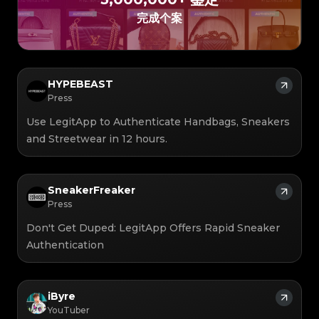
#3408395499395160
#3408395499395160
#3066123689299189
#3066123689299189
#3408395499395160
#3408395499395160
#3066123689299189
#3066123689299189
#3408395499395160
完成个案
#3408395499395160
#3066123689299189
#3066123689299189
#3408395499395160
#3408395499395160
#3066123689299189
#3066123689299189
#3408395499395160
#3408395499395160
#3066123689299189
#3066123689299189
#3408395499395160
#3408395499395160
#3066123689299189
#3066123689299189
#3408395499395160
#3408395499395160
#3066123689299189
#3066123689299189
#3408395499395160
#3408395499395160
#3066123689299189
#3066123689299189
#3408395499395160
#3408395499395160
#3066123689299189
#3066123689299189
#3408395499395160
#3408395499395160
#3066123689299189
#3066123689299189
#3408395499395160
#3408395499395160
#3066123689299189
#3066123689299189
#3408395499395160
#3408395499395160
#3066123689299189
#3066123689299189
HYPEBEAST
#3408395499395160
#3408395499395160
#3066123689299189
#3066123689299189
#3408395499395160
#3408395499395160
#3066123689299189
#3066123689299189
Press
#3408395499395160
#3408395499395160
#3066123689299189
#3066123689299189
#3408395499395160
#3408395499395160
#3066123689299189
#3066123689299189
#3408395499395160
#3408395499395160
#3066123689299189
#3066123689299189
Use LegitApp to Authenticate Handbags, Sneakers
#3408395499395160
#3408395499395160
#3066123689299189
#3066123689299189
#3408395499395160
#3408395499395160
#3066123689299189
#3066123689299189
#3408395499395160
#3408395499395160
and Streetwear in 12 hours.
#3066123689299189
#3066123689299189
#3408395499395160
#3408395499395160
#3066123689299189
#3066123689299189
#3408395499395160
#3408395499395160
#3066123689299189
#3066123689299189
#3408395499395160
#3408395499395160
#3066123689299189
#3066123689299189
#3408395499395160
#3408395499395160
#3066123689299189
#3066123689299189
#3408395499395160
#3408395499395160
#3066123689299189
#3066123689299189
#3408395499395160
#3408395499395160
#3066123689299189
#3066123689299189
#3408395499395160
#3408395499395160
SneakerFreaker
#3066123689299189
#3066123689299189
#3408395499395160
#3408395499395160
#3066123689299189
#3066123689299189
#3408395499395160
#3408395499395160
#3066123689299189
Press
#3066123689299189
#3408395499395160
#3408395499395160
#3066123689299189
#3066123689299189
#3408395499395160
#3408395499395160
#3066123689299189
#3066123689299189
#3408395499395160
#3408395499395160
#3066123689299189
#3066123689299189
Don't Get Duped: LegitApp Offers Rapid Sneaker
#3408395499395160
#3408395499395160
#3066123689299189
#3066123689299189
#3408395499395160
#3408395499395160
#3066123689299189
#3066123689299189
Authentication
#3408395499395160
#3408395499395160
#3066123689299189
#3066123689299189
#3408395499395160
#3408395499395160
#3066123689299189
#3066123689299189
#3408395499395160
#3408395499395160
#3066123689299189
#3066123689299189
#3408395499395160
#3408395499395160
#3066123689299189
#3066123689299189
#3408395499395160
#3408395499395160
#3066123689299189
#3066123689299189
#3408395499395160
#3408395499395160
#3066123689299189
#3066123689299189
#3408395499395160
#3408395499395160
#3066123689299189
#3066123689299189
#3408395499395160
#3408395499395160
#3066123689299189
iByre
#3066123689299189
#3408395499395160
#3408395499395160
#3066123689299189
#3066123689299189
#3408395499395160
#3408395499395160
#3066123689299189
#3066123689299189
YouTuber
#3408395499395160
#3408395499395160