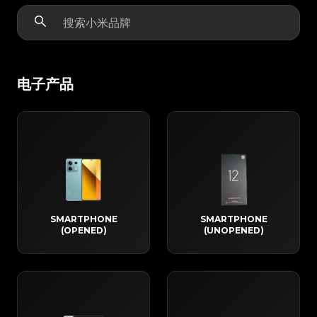
电子产品
SMARTPHONE
SMARTPHONE
(OPENED)
(UNOPENED)