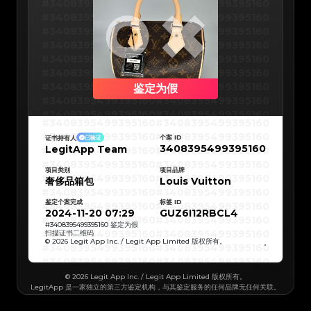
#3066123689299189
#3066123689299189
#3408395499395160
#3408395499395160
#3066123689299189
#3066123689299189
#3066123689299189
#3066123689299189
#3408395499395160
#3408395499395160
#3066123689299189
#3066123689299189
#3066123689299189
#3066123689299189
#3408395499395160
#3408395499395160
#3066123689299189
#3066123689299189
#3066123689299189
#3066123689299189
#3408395499395160
#3408395499395160
#3066123689299189
#3066123689299189
#3066123689299189
#3066123689299189
#3408395499395160
#3408395499395160
#3066123689299189
#3066123689299189
#3066123689299189
#3066123689299189
#3408395499395160
#3408395499395160
#3066123689299189
#3066123689299189
#3066123689299189
#3066123689299189
#3408395499395160
#3408395499395160
鉴定为假
#3066123689299189
#3066123689299189
#3066123689299189
#3066123689299189
#3408395499395160
#3408395499395160
#3066123689299189
#3066123689299189
#3066123689299189
#3066123689299189
#3408395499395160
#3408395499395160
#3066123689299189
#3066123689299189
#3408395499395160
#3408395499395160
#3066123689299189
#3066123689299189
#3408395499395160
#3408395499395160
#3066123689299189
#3066123689299189
#3408395499395160
#3408395499395160
#3066123689299189
#3066123689299189
个案 ID
证书持有人
已验证
#3408395499395160
#3408395499395160
#3066123689299189
#3066123689299189
3408395499395160
LegitApp Team
#3408395499395160
#3408395499395160
#3066123689299189
#3066123689299189
#3408395499395160
#3408395499395160
#3066123689299189
#3066123689299189
#3408395499395160
#3408395499395160
#3066123689299189
#3066123689299189
#3408395499395160
#3408395499395160
#3066123689299189
项目类别
#3066123689299189
项目品牌
#3408395499395160
#3408395499395160
#3066123689299189
#3066123689299189
奢侈品箱包
Louis Vuitton
#3408395499395160
#3408395499395160
#3066123689299189
#3066123689299189
#3408395499395160
#3408395499395160
#3066123689299189
#3066123689299189
#3408395499395160
#3408395499395160
#3066123689299189
#3066123689299189
鉴定个案完成
标签 ID
#3408395499395160
#3408395499395160
#3066123689299189
#3066123689299189
#3408395499395160
#3408395499395160
2024-11-20 07:29
GUZ6I12RBCL4
#3066123689299189
#3066123689299189
#3408395499395160
#3408395499395160
#3066123689299189
#3066123689299189
#3408395499395160
#3408395499395160
#
3408395499395160
鉴定为假
#3066123689299189
#3066123689299189
#3408395499395160
#3408395499395160
扫描证书二维码
#3066123689299189
#3066123689299189
#3408395499395160
#3408395499395160
#3066123689299189
#3066123689299189
© 2026 Legit App Inc. / Legit App Limited 版权所有。
#3408395499395160
#3408395499395160
#3066123689299189
#3066123689299189
#3408395499395160
#3408395499395160
#3066123689299189
#3066123689299189
#3408395499395160
#3408395499395160
#3066123689299189
#3066123689299189
#3408395499395160
#3408395499395160
#3066123689299189
#3066123689299189
#3408395499395160
#3408395499395160
#3066123689299189
#3066123689299189
© 2026 Legit App Inc. / Legit App Limited 版权所有。
#3408395499395160
#3408395499395160
#3066123689299189
#3066123689299189
LegitApp 是一家独立的第三方鉴定机构，与其鉴定服务的任何品牌无任何关联。
#3408395499395160
#3408395499395160
#3066123689299189
#3066123689299189
#3408395499395160
#3408395499395160
#3066123689299189
#3066123689299189
#3408395499395160
#3408395499395160
#3066123689299189
#3066123689299189
#3408395499395160
#3408395499395160