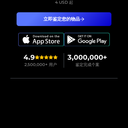
4 USD
起
立即鉴定您的物品
4.9
3,000,000+
2,500,000+ 用户
鉴定完成个案