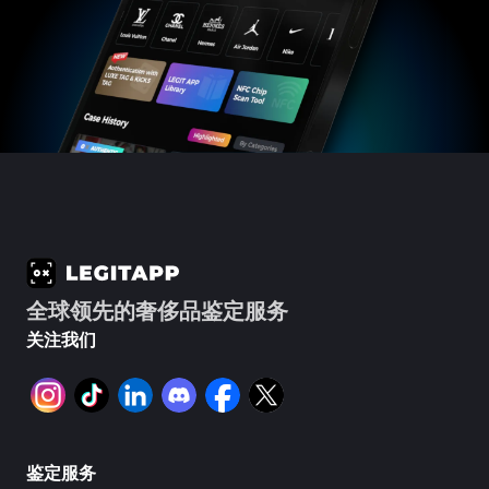
#3408395499395160
#3408395499395160
#3066123689299189
#3066123689299189
#3408395499395160
#3408395499395160
#3066123689299189
#3066123689299189
#3408395499395160
#3408395499395160
#3066123689299189
#3066123689299189
#3408395499395160
#3408395499395160
#3066123689299189
#3066123689299189
#3408395499395160
#3408395499395160
#3066123689299189
#3066123689299189
#3408395499395160
#3408395499395160
#3066123689299189
#3066123689299189
#3408395499395160
#3408395499395160
#3066123689299189
#3066123689299189
#3408395499395160
#3408395499395160
#3066123689299189
#3066123689299189
#3408395499395160
#3408395499395160
#3066123689299189
#3066123689299189
#3408395499395160
#3408395499395160
#3066123689299189
#3066123689299189
#3408395499395160
#3408395499395160
#3066123689299189
#3066123689299189
#3408395499395160
#3408395499395160
#3066123689299189
#3066123689299189
#3408395499395160
#3408395499395160
#3066123689299189
#3066123689299189
#3408395499395160
#3408395499395160
#3066123689299189
#3066123689299189
#3408395499395160
#3408395499395160
#3066123689299189
#3066123689299189
#3408395499395160
#3408395499395160
#3066123689299189
#3066123689299189
#3408395499395160
#3408395499395160
#3066123689299189
#3066123689299189
#3408395499395160
#3408395499395160
#3066123689299189
#3066123689299189
#3408395499395160
#3408395499395160
#3066123689299189
#3066123689299189
#3408395499395160
#3408395499395160
#3066123689299189
#3066123689299189
#3408395499395160
#3408395499395160
#3066123689299189
#3066123689299189
#3408395499395160
#3408395499395160
#3066123689299189
#3066123689299189
#3408395499395160
#3408395499395160
#3066123689299189
#3066123689299189
#3408395499395160
#3408395499395160
#3066123689299189
#3066123689299189
#3408395499395160
#3408395499395160
#3066123689299189
#3066123689299189
#3408395499395160
#3408395499395160
#3066123689299189
#3066123689299189
#3408395499395160
#3408395499395160
#3066123689299189
#3066123689299189
#3408395499395160
#3408395499395160
#3066123689299189
#3066123689299189
#3408395499395160
#3408395499395160
全球领先的奢侈品鉴定服务
#3066123689299189
#3066123689299189
#3408395499395160
#3408395499395160
#3066123689299189
#3066123689299189
#3408395499395160
#3408395499395160
#3066123689299189
#3066123689299189
#3408395499395160
#3408395499395160
关注我们
#3066123689299189
#3066123689299189
#3408395499395160
#3408395499395160
#3066123689299189
#3066123689299189
#3408395499395160
#3408395499395160
#3066123689299189
#3066123689299189
#3408395499395160
#3408395499395160
#3066123689299189
#3066123689299189
#3408395499395160
#3408395499395160
#3066123689299189
#3066123689299189
#3408395499395160
#3408395499395160
#3066123689299189
#3066123689299189
#3408395499395160
#3408395499395160
#3066123689299189
#3066123689299189
#3408395499395160
#3408395499395160
#3066123689299189
#3066123689299189
#3408395499395160
#3408395499395160
#3066123689299189
#3066123689299189
#3408395499395160
#3408395499395160
#3066123689299189
#3066123689299189
#3408395499395160
#3408395499395160
#3066123689299189
#3066123689299189
#3408395499395160
#3408395499395160
#3066123689299189
#3066123689299189
#3408395499395160
#3408395499395160
#3066123689299189
#3066123689299189
鉴定服务
#3408395499395160
#3408395499395160
#3066123689299189
#3066123689299189