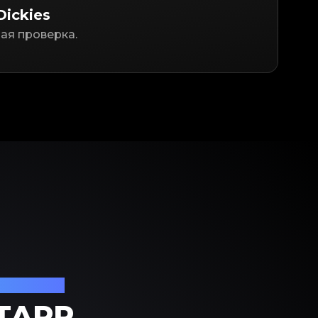
Dickies
ая проверка.
 роскоши
TAPP