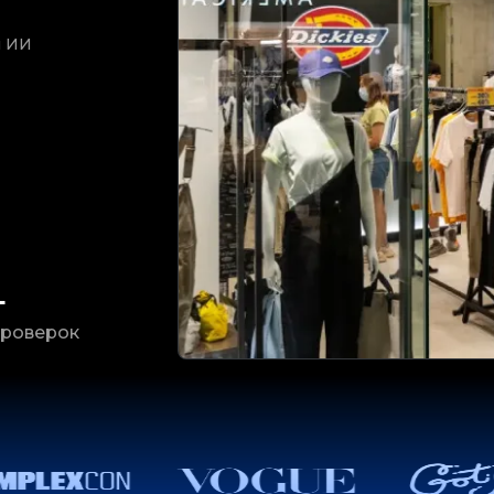
й ИИ
+
роверок