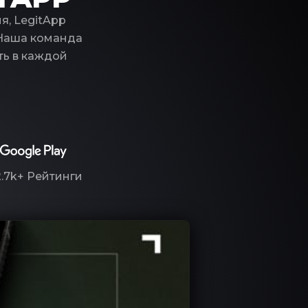
я, LegitApp
 Наша команда
ть в каждой
2.7k+
Рейтинги