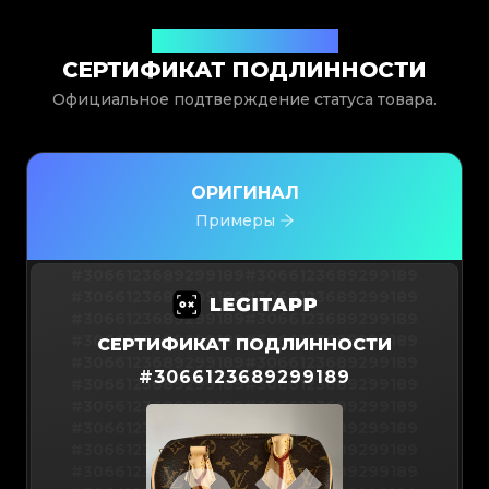
Выдан Legit App Limited
СЕРТИФИКАТ ПОДЛИННОСТИ
Официальное подтверждение статуса товара.
ОРИГИНАЛ
Примеры
#3066123689299189
#3066123689299189
#3066123689299189
#3066123689299189
#3066123689299189
#3066123689299189
#3066123689299189
#3066123689299189
СЕРТИФИКАТ ПОДЛИННОСТИ
#3066123689299189
#3066123689299189
#
3066123689299189
#3066123689299189
#3066123689299189
#3066123689299189
#3066123689299189
#3066123689299189
#3066123689299189
#3066123689299189
#3066123689299189
#3066123689299189
#3066123689299189