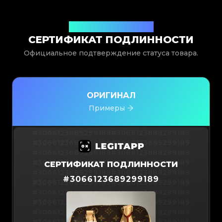
Выдан Legit App Limited
СЕРТИФИКАТ ПОДЛИННОСТИ
Официальное подтверждение статуса товара.
ОРИГИНАЛ
Примеры
#3066123689299189
#3066123689299189
#3066123689299189
#3066123689299189
#3066123689299189
#3066123689299189
#3066123689299189
#3066123689299189
СЕРТИФИКАТ ПОДЛИННОСТИ
#3066123689299189
#3066123689299189
#
3066123689299189
#3066123689299189
#3066123689299189
#3066123689299189
#3066123689299189
#3066123689299189
#3066123689299189
#3066123689299189
#3066123689299189