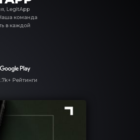
я, LegitApp
 Наша команда
ть в каждой
2.7k+
Рейтинги