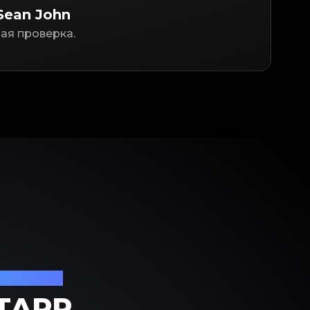
Sean John
ая проверка.
 роскоши
TAPP