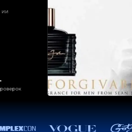
й ИИ
+
роверок