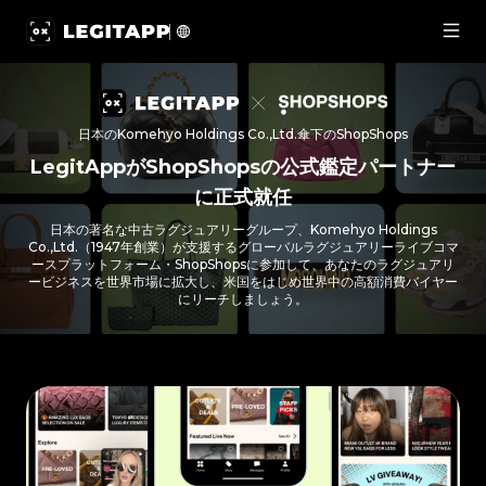
LegitApp × ShopShops：LegitAppがShopShop
日本のKomehyo Holdings Co.,Ltd.傘下のShopShops
LegitAppがShopShopsの公式鑑定パートナー
に正式就任
日本の著名な中古ラグジュアリーグループ、Komehyo Holdings
Co.,Ltd.（1947年創業）が支援するグローバルラグジュアリーライブコマ
ースプラットフォーム・ShopShopsに参加して、あなたのラグジュアリ
ービジネスを世界市場に拡大し、米国をはじめ世界中の高額消費バイヤー
にリーチしましょう。