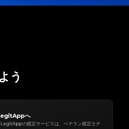
しよう
egitAppへ
LegitAppの鑑定サービスは、ベテラン鑑定士チ