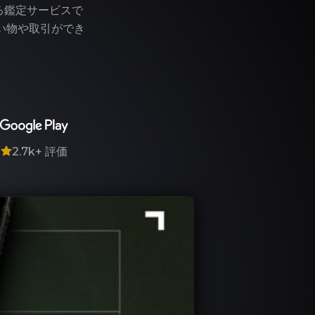
る鑑定サービスで
い物や取引ができ
7
2.7k+
評価