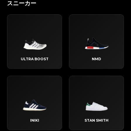
スニーカー
ULTRA BOOST
NMD
INIKI
STAN SMITH