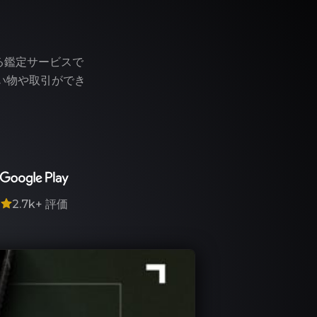
う
る鑑定サービスで
い物や取引ができ
7
2.7k+
評価