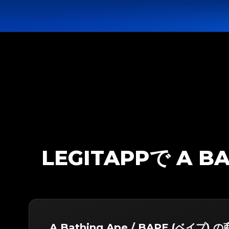
LEGITAPPで A B
A Bathing Ape / BAPE (ベイプ)