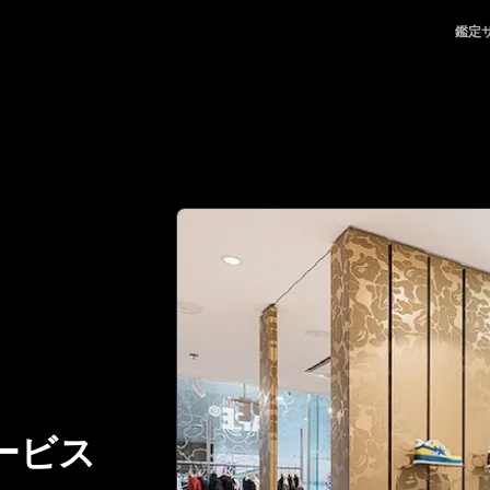
egitApp｜ブランド品の鑑定における、頼れるパートナー | No.1 Best 
鑑定
ービス