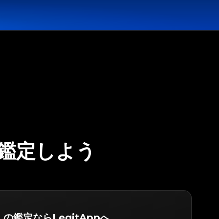
 を鑑定しよう
) の鑑定ならLegitAppへ