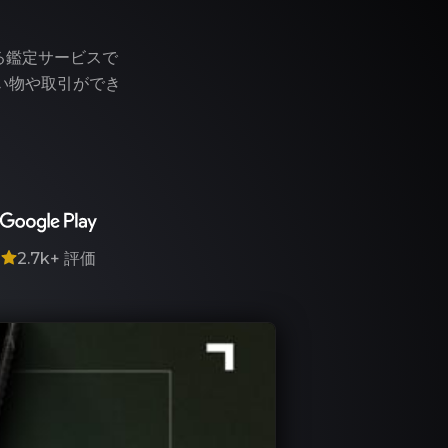
う
る鑑定サービスで
い物や取引ができ
7
2.7k+
評価