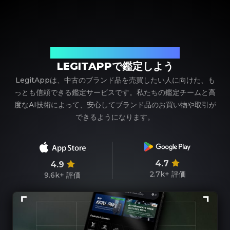
ブランド品の鑑定における、頼れるパートナー
LEGITAPPで鑑定しよう
LegitAppは、中古のブランド品を売買したい人に向けた、も
っとも信頼できる鑑定サービスです。私たちの鑑定チームと高
度なAI技術によって、安心してブランド品のお買い物や取引が
できるようになります。
4.7
4.9
2.7k+
評価
9.6k+
評価