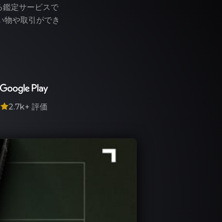
る鑑定サービスで
い物や取引ができ
7
2.7k+
評価