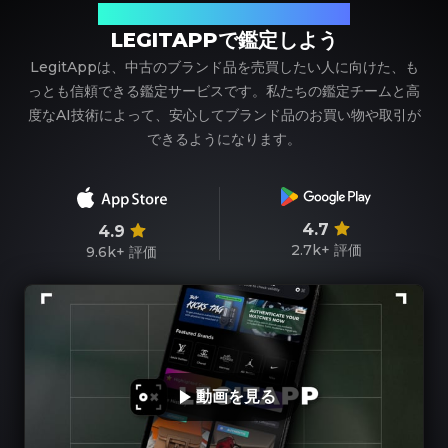
ブランド品の鑑定における、頼れるパートナー
LEGITAPPで鑑定しよう
LegitAppは、中古のブランド品を売買したい人に向けた、も
っとも信頼できる鑑定サービスです。私たちの鑑定チームと高
度なAI技術によって、安心してブランド品のお買い物や取引が
できるようになります。
4.7
4.9
2.7k+
評価
9.6k+
評価
動画を見る