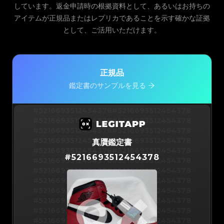
しています。返金申請時の根拠資料として、あるいはお持ちの
アイテムが正規品またはレプリカであることを示す確かな証拠
として、ご活用いただけます。
正規品
鑑定書のサンプルを見る
#5216693512454378
#5216693512454378
#5216693512454378
#5216693512454378
#5216693512454378
#5216693512454378
#5216693512454378
#5216693512454378
真贋鑑定書
#5216693512454378
#5216693512454378
#
5216693512454378
#5216693512454378
#5216693512454378
#5216693512454378
#5216693512454378
#5216693512454378
#5216693512454378
#5216693512454378
#5216693512454378
#5216693512454378
#5216693512454378
#5216693512454378
#5216693512454378
#5216693512454378
#5216693512454378