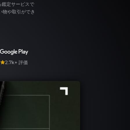
る鑑定サービスで
い物や取引ができ
7
2.7k+
評価