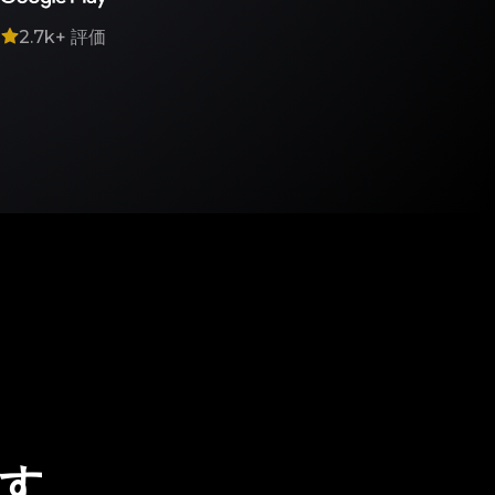
7
2.7k+
評価
す