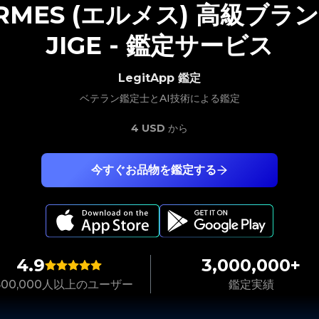
RMES (エルメス)
高級ブラ
JIGE
-
鑑定サービス
LegitApp 鑑定
ベテラン鑑定士とAI技術による鑑定
4 USD
から
今すぐお品物を鑑定する
4.9
3,000,000+
,500,000人以上のユーザー
鑑定実績