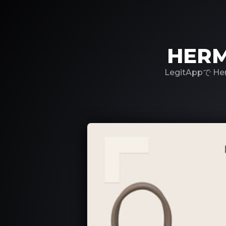
HER
LegitAppで