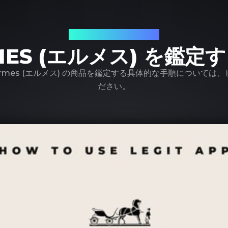
LegitAppを使って
MES (エルメス) を鑑定
 Hermes (エルメス) の商品を鑑定する具体的な手順について
ださい。