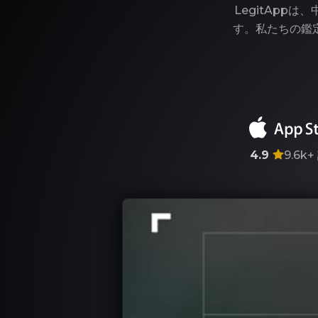
LegitAp
す。私たちの鑑
4.9
9.6k+