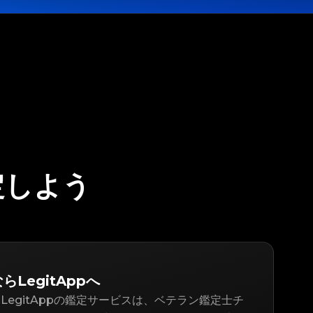
鑑定しよう
ならLegitAppへ
LegitAppの鑑定サービスは、ベテラン鑑定士チ