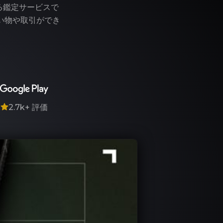
る鑑定サービスで
い物や取引ができ
7
2.7k+
評価