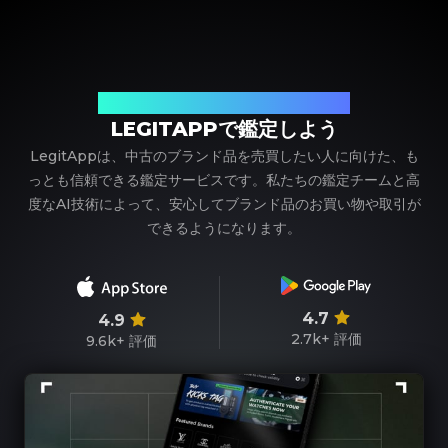
ブランド品の鑑定における、頼れるパートナー
LEGITAPPで鑑定しよう
LegitAppは、中古のブランド品を売買したい人に向けた、も
っとも信頼できる鑑定サービスです。私たちの鑑定チームと高
度なAI技術によって、安心してブランド品のお買い物や取引が
できるようになります。
4.7
4.9
2.7k+
評価
9.6k+
評価