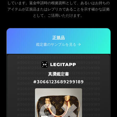
しています。返金申請時の根拠資料として、あるいはお持ちの
アイテムが正規品またはレプリカであることを示す確かな証拠
として、ご活用いただけます。
正規品
鑑定書のサンプルを見る
#3066123689299189
#3066123689299189
#3066123689299189
#3066123689299189
#3066123689299189
#3066123689299189
#3066123689299189
#3066123689299189
真贋鑑定書
#3066123689299189
#3066123689299189
#
3066123689299189
#3066123689299189
#3066123689299189
#3066123689299189
#3066123689299189
#3066123689299189
#3066123689299189
#3066123689299189
#3066123689299189
#3066123689299189
#3066123689299189
#3066123689299189
#3066123689299189
#3066123689299189
#3066123689299189