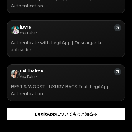
#3066123689299189
#3066123689299189
#3408395499395160
#3408395499395160
#3066123689299189
#3066123689299189
#3408395499395160
#3408395499395160
Authentication
#3066123689299189
#3066123689299189
#3408395499395160
#3408395499395160
#3066123689299189
#3066123689299189
#3408395499395160
#3408395499395160
#3066123689299189
#3066123689299189
#3408395499395160
#3408395499395160
#3066123689299189
#3066123689299189
#3408395499395160
#3408395499395160
#3066123689299189
#3066123689299189
#3408395499395160
#3408395499395160
#3066123689299189
#3066123689299189
#3408395499395160
#3408395499395160
#3066123689299189
#3066123689299189
#3408395499395160
#3408395499395160
#3066123689299189
#3066123689299189
iByre
#3408395499395160
#3408395499395160
#3066123689299189
#3066123689299189
#3408395499395160
#3408395499395160
#3066123689299189
#3066123689299189
#3408395499395160
YouTuber
#3408395499395160
#3066123689299189
#3066123689299189
#3408395499395160
#3408395499395160
#3066123689299189
#3066123689299189
#3408395499395160
#3408395499395160
#3066123689299189
#3066123689299189
Authenticate with LegitApp | Descargar la
#3408395499395160
#3408395499395160
#3066123689299189
#3066123689299189
#3408395499395160
#3408395499395160
#3066123689299189
#3066123689299189
#3408395499395160
#3408395499395160
aplicacion
#3066123689299189
#3066123689299189
#3408395499395160
#3408395499395160
#3066123689299189
#3066123689299189
#3408395499395160
#3408395499395160
#3066123689299189
#3066123689299189
#3408395499395160
#3408395499395160
#3066123689299189
#3066123689299189
#3408395499395160
#3408395499395160
#3066123689299189
#3066123689299189
#3408395499395160
#3408395499395160
#3066123689299189
#3066123689299189
#3408395499395160
#3408395499395160
#3066123689299189
#3066123689299189
#3408395499395160
#3408395499395160
#3066123689299189
Lailli Mirza
#3066123689299189
#3408395499395160
#3408395499395160
#3066123689299189
#3066123689299189
#3408395499395160
#3408395499395160
#3066123689299189
#3066123689299189
YouTuber
#3408395499395160
#3408395499395160
#3066123689299189
#3066123689299189
#3408395499395160
#3408395499395160
#3066123689299189
#3066123689299189
#3408395499395160
#3408395499395160
#3066123689299189
#3066123689299189
#3408395499395160
#3408395499395160
BEST & WORST LUXURY BAGS Feat. LegitApp
#3066123689299189
#3066123689299189
#3408395499395160
#3408395499395160
#3066123689299189
#3066123689299189
#3408395499395160
#3408395499395160
Authentication
#3066123689299189
#3066123689299189
#3408395499395160
#3408395499395160
#3066123689299189
#3066123689299189
#3408395499395160
#3408395499395160
#3066123689299189
#3066123689299189
#3408395499395160
#3408395499395160
#3066123689299189
#3066123689299189
#3408395499395160
#3408395499395160
#3066123689299189
#3066123689299189
#3408395499395160
#3408395499395160
#3066123689299189
#3066123689299189
#3408395499395160
#3408395499395160
#3066123689299189
#3066123689299189
#3408395499395160
#3408395499395160
LegitAppについてもっと知る
#3066123689299189
#3066123689299189
#3408395499395160
#3408395499395160
#3066123689299189
#3066123689299189
#3408395499395160
#3408395499395160
#3066123689299189
#3066123689299189
#3408395499395160
#3408395499395160
#3066123689299189
#3066123689299189
#3408395499395160
#3408395499395160
#3066123689299189
#3066123689299189
#3408395499395160
#3408395499395160
#3066123689299189
#3066123689299189
#3408395499395160
#3408395499395160