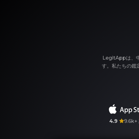
LegitAp
す。私たちの鑑
4.9
9.6k+