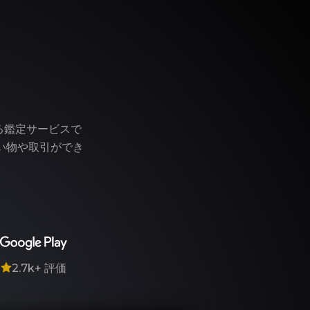
う
る鑑定サービスで
い物や取引ができ
7
2.7k+
評価