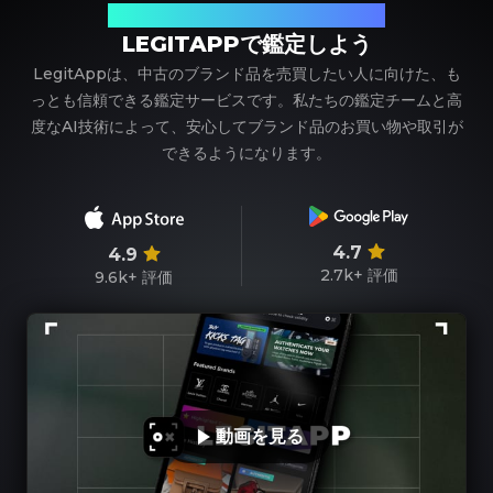
ブランド品の鑑定における、頼れるパートナー
LEGITAPPで鑑定しよう
LegitAppは、中古のブランド品を売買したい人に向けた、も
っとも信頼できる鑑定サービスです。私たちの鑑定チームと高
度なAI技術によって、安心してブランド品のお買い物や取引が
できるようになります。
4.7
4.9
2.7k+
評価
9.6k+
評価
動画を見る