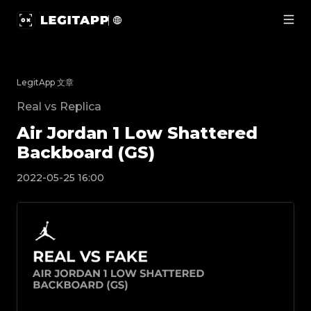
Air Jordan 1 Low Shattered Backboard (GS) | L
LegitApp 文章
Real vs Replica
Air Jordan 1 Low Shattered
Backboard (GS)
2022-05-25 16:00