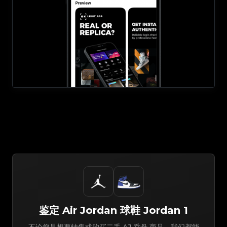
鉴定
Air Jordan
球鞋
Jordan 1