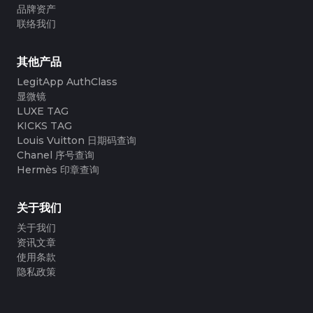
品牌资产
联络我们
其他产品
LegitApp AuthClass
显微镜
LUXE TAG
KICKS TAG
Louis Vuitton 日期码查询
Chanel 序号查询
Hermès 印章查询
关于我们
关于我们
资讯文章
使用条款
隐私政策