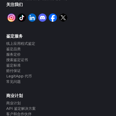
关注我们
鉴定服务
线上应用程式鉴定
鉴定品类
服务定价
搜索鉴定证书
鉴定标准
赔付保证
LegitApp 代币
常见问题
商业计划
商业计划
API 鉴定解决方案
客户和合作伙伴