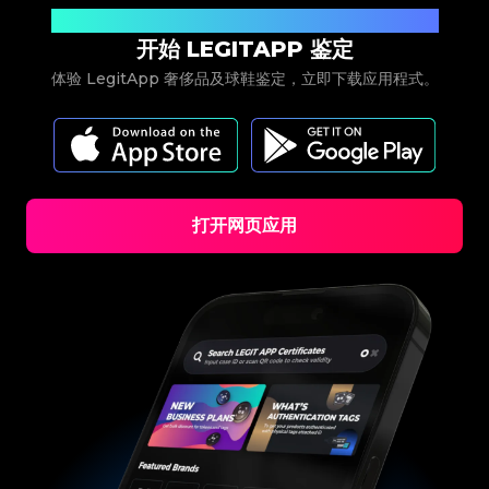
立即下载
开始 LEGITAPP 鉴定
体验 LegitApp 奢侈品及球鞋鉴定，立即下载应用程式。
打开网页应用