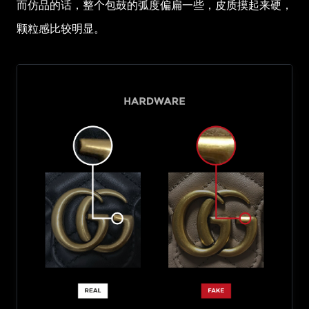
而仿品的话，整个包鼓的弧度偏扁一些，皮质摸起来硬，
颗粒感比较明显。