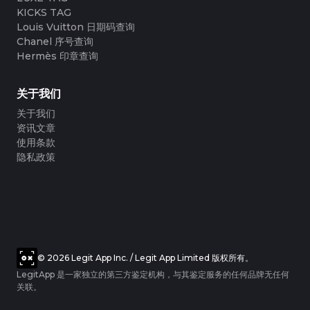
KICKS TAG
Louis Vuitton 日期码查询
Chanel 序号查询
Hermès 印章查询
关于我们
关于我们
资讯文章
使用条款
隐私政策
© 2026 Legit App Inc. / Legit App Limited 版权所有。
LegitApp 是一家独立的第三方鉴定机构，与其鉴定服务的任何品牌无任何
关联。