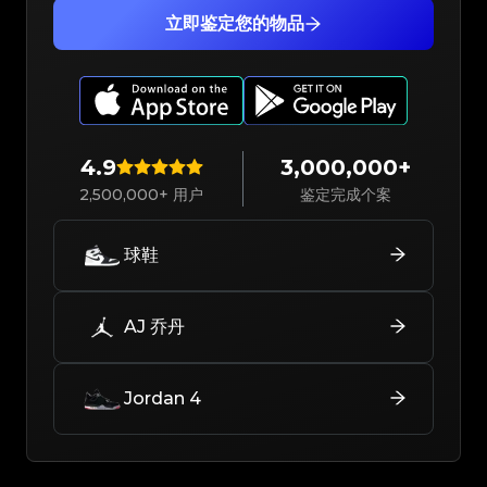
立即鉴定您的物品
4.9
3,000,000+
2,500,000+ 用户
鉴定完成个案
球鞋
AJ 乔丹
Jordan 4