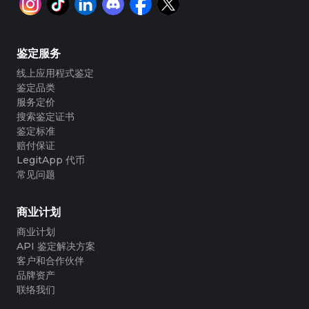
鉴定服务
线上应用程式鉴定
鉴定品类
服务定价
搜索鉴定证书
鉴定标准
赔付保证
LegitApp 代币
常见问题
商业计划
商业计划
API 鉴定解决方案
客户和合作伙伴
品牌资产
联络我们